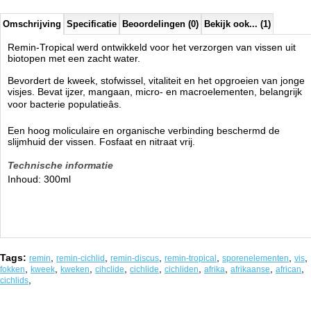
Omschrijving
Specificatie
Beoordelingen (0)
Bekijk ook... (1)
Remin-Tropical werd ontwikkeld voor het verzorgen van vissen uit
biotopen met een zacht water.
Bevordert de kweek, stofwissel, vitaliteit en het opgroeien van jonge
visjes. Bevat ijzer, mangaan, micro- en macroelementen, belangrijk
voor bacterie populatieâs.
Een hoog moliculaire en organische verbinding beschermd de
slijmhuid der vissen. Fosfaat en nitraat vrij.
Technische informatie
Inhoud: 300ml
Tags:
,
,
,
,
,
,
remin
remin-cichlid
remin-discus
remin-tropical
sporenelementen
vis
,
,
,
,
,
,
,
,
,
fokken
kweek
kweken
cihclide
cichlide
cichliden
afrika
afrikaanse
african
,
cichlids