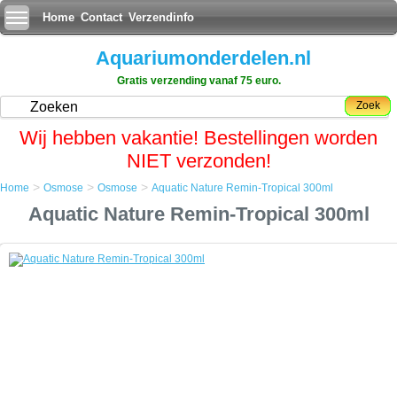
Home
Contact
Verzendinfo
Aquariumonderdelen.nl
Gratis verzending vanaf 75 euro.
Zoek
Wij hebben vakantie! Bestellingen worden
NIET verzonden!
>
>
>
Home
Osmose
Osmose
Aquatic Nature Remin-Tropical 300ml
Home
Aquatic Nature Remin-Tropical 300ml
Osmose
Osmose
Aquatic Nature Remin-Tropical 300ml
Aquatic Nature Remin-Tropical 300ml
Remin-Tropical werd ontwikkeld voor het verzorgen van vissen uit
biotopen met een zacht water.
Bevordert de kweek, stofwissel, vitaliteit en het opgroeien van jonge
visjes. Bevat ijzer, mangaan, micro- en macroelementen, belangrijk
voor bacterie populatieÃ¢ÂÂs.