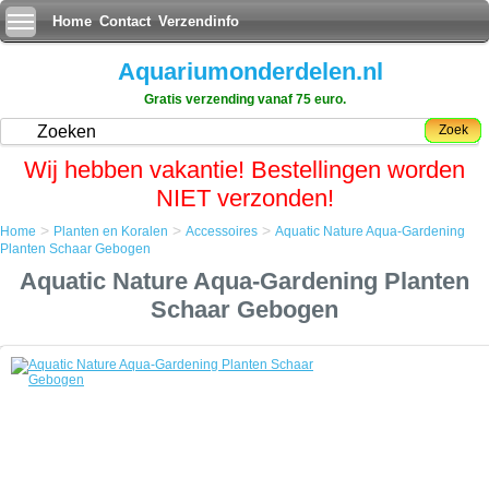
Home
Contact
Verzendinfo
Aquariumonderdelen.nl
Gratis verzending vanaf 75 euro.
Zoek
Wij hebben vakantie! Bestellingen worden
NIET verzonden!
>
>
>
Home
Planten en Koralen
Accessoires
Aquatic Nature Aqua-Gardening
Home
Planten Schaar Gebogen
Planten en Koralen
Aquatic Nature Aqua-Gardening Planten
Accessoires
Aquatic Nature Aqua-Gardening Planten Schaar Gebogen
Schaar Gebogen
Aquatic Nature Aqua-Gardening Planten Schaar Gebogen
Aquarium gereedschap helpt u bij het nauwkeurig, snoeien, beplanten,
stekken en verzorgen van al uw aquarium planten en koralen.
Als u met de hand waterplanten in de grond steekt of bladeren
afscheurd bestaat er een grote kans op beschadiging van de plant en
zijn beworteling met afsterven van de plant, of erger plantziektes die
zich uitbreiden naar de overige planten, ten gevolge.