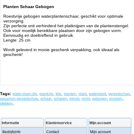
Planten Schaar Gebogen
Roestvrije gebogen waterplantenschaar, geschikt voor optimale
verzorging.
Zijn perfecte snit verhinderd het platknijpen van de plantenstengel.
Ook voor moeilijk bereikbare plaatsen door zijn
gebogen vorm.
Eenvoudig en doeltreffend in gebruik.
Lengte: 25 cm
Wordt geleverd in mooie geschenk verpakking, ook ideaal als
geschenk!
Tags:
,
,
,
,
,
,
,
water plant clip
plantclip
klip
planten
plant
waterplant
gereedschap
,
,
,
,
,
,
,
aquarium gereedschap
schaar
scharen
pincet
recht
gebogen
snoeien
,
stekken
Informatie
Klantenservice
Mijn account
Bedrijfsinfo
Contact
Mijn account