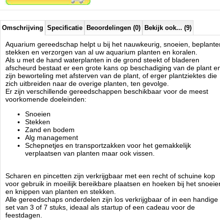
Omschrijving
Specificatie
Beoordelingen (0)
Bekijk ook... (9)
Aquatic Nature
Manufactured by:
Aquatic Nature
Aquarium gereedschap helpt u bij het nauwkeurig, snoeien, beplante
Model:
AN-03403
stekken en verzorgen van al uw aquarium planten en koralen.
Product ID:
5413946034032
Als u met de hand waterplanten in de grond steekt of bladeren
4.7
287
21.95
21.95
2026-08-14
1
Available from:
Aquariumonderdelen.nl
afscheurd bestaat er een grote kans op beschadiging van de plant e
New
zijn beworteling met afsterven van de plant, of erger plantziektes die
zich uitbreiden naar de overige planten, ten gevolge.
Er zijn verschillende gereedschappen beschikbaar voor de meest
voorkomende doeleinden:
Snoeien
Stekken
Zand en bodem
Alg management
Schepnetjes en transportzakken voor het gemakkelijk
verplaatsen van planten maar ook vissen.
Scharen en pincetten zijn verkrijgbaar met een recht of schuine kop
voor gebruik in moeilijk bereikbare plaatsen en hoeken bij het snoeie
en knippen van planten en stekken.
Alle gereedschaps onderdelen zijn los verkrijgbaar of in een handige
set van 3 of 7 stuks, ideaal als startup of een cadeau voor de
feestdagen.