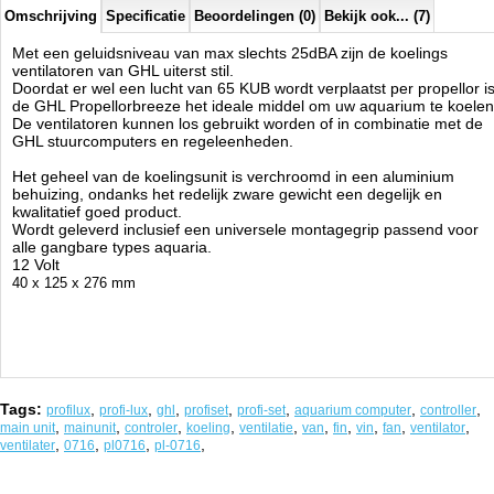
Omschrijving
Specificatie
Beoordelingen (0)
Bekijk ook... (7)
Met een geluidsniveau van max slechts 25dBA zijn de koelings
ventilatoren van GHL uiterst stil.
Doordat er wel een lucht van 65 KUB wordt verplaatst per propellor i
de GHL Propellorbreeze het ideale middel om uw aquarium te koelen
De ventilatoren kunnen los gebruikt worden of in combinatie met de
GHL stuurcomputers en regeleenheden.
Het geheel van de koelingsunit is verchroomd in een aluminium
behuizing, ondanks het redelijk zware gewicht een degelijk en
kwalitatief goed product.
Wordt geleverd inclusief een universele montagegrip passend voor
alle gangbare types aquaria.
12 Volt
40 x 125 x 276 mm
Tags:
,
,
,
,
,
,
,
profilux
profi-lux
ghl
profiset
profi-set
aquarium computer
controller
,
,
,
,
,
,
,
,
,
,
main unit
mainunit
controler
koeling
ventilatie
van
fin
vin
fan
ventilator
,
,
,
,
ventilater
0716
pl0716
pl-0716