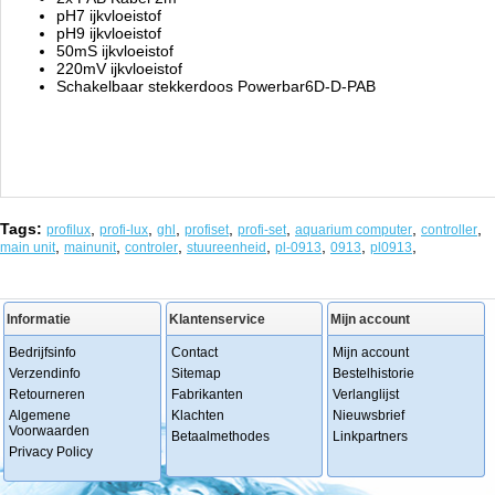
pH7 ijkvloeistof
pH9 ijkvloeistof
50mS ijkvloeistof
220mV ijkvloeistof
Schakelbaar stekkerdoos Powerbar6D-D-PAB
Tags:
,
,
,
,
,
,
,
profilux
profi-lux
ghl
profiset
profi-set
aquarium computer
controller
,
,
,
,
,
,
,
main unit
mainunit
controler
stuureenheid
pl-0913
0913
pl0913
Informatie
Klantenservice
Mijn account
Bedrijfsinfo
Contact
Mijn account
Verzendinfo
Sitemap
Bestelhistorie
Retourneren
Fabrikanten
Verlanglijst
Algemene
Klachten
Nieuwsbrief
Voorwaarden
Betaalmethodes
Linkpartners
Privacy Policy