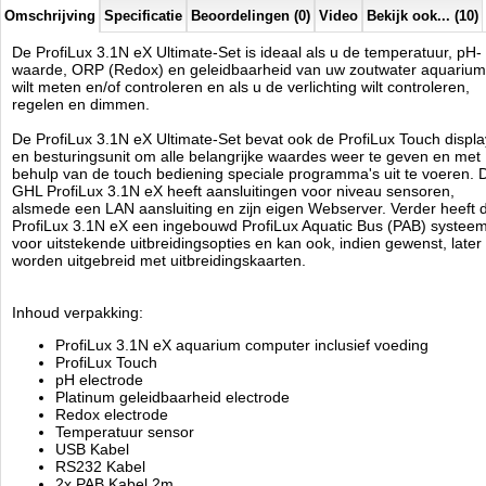
Model:
PL-0913
Omschrijving
Specificatie
Beoordelingen (0)
Video
Bekijk ook... (10)
Product ID:
4
161
1395.51
1395.51
2026-08-16
Available from:
Aquariumonderdelen.nl
De ProfiLux 3.1N eX Ultimate-Set is ideaal als u de temperatuur, pH-
Pre-Order
New
waarde, ORP (Redox) en geleidbaarheid van uw zoutwater aquarium
wilt meten en/of controleren en als u de verlichting wilt controleren,
regelen en dimmen.
De ProfiLux 3.1N eX Ultimate-Set bevat ook de ProfiLux Touch displa
en besturingsunit om alle belangrijke waardes weer te geven en met
behulp van de touch bediening speciale programma's uit te voeren. 
GHL ProfiLux 3.1N eX heeft aansluitingen voor niveau sensoren,
alsmede een LAN aansluiting en zijn eigen Webserver. Verder heeft 
ProfiLux 3.1N eX een ingebouwd ProfiLux Aquatic Bus (PAB) systee
voor uitstekende uitbreidingsopties en kan ook, indien gewenst, later
worden uitgebreid met uitbreidingskaarten.
Inhoud verpakking:
ProfiLux 3.1N eX aquarium computer inclusief voeding
ProfiLux Touch
pH electrode
Platinum geleidbaarheid electrode
Redox electrode
Temperatuur sensor
USB Kabel
RS232 Kabel
2x PAB Kabel 2m