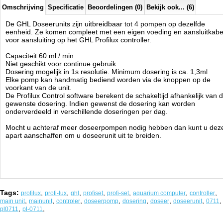
Omschrijving
Specificatie
Beoordelingen (0)
Bekijk ook... (6)
De GHL Doseerunits zijn uitbreidbaar tot 4 pompen op dezelfde
eenheid. Ze komen compleet met een eigen voeding en aansluitkabe
voor aansluiting op het GHL Profilux controller.
Capaciteit 60 ml / min
Niet geschikt voor continue gebruik
Dosering mogelijk in 1s resolutie. Minimum dosering is ca. 1,3ml
Elke pomp kan handmatig bediend worden via de knoppen op de
voorkant van de unit.
De Profilux Control software berekent de schakeltijd afhankelijk van 
gewenste dosering. Indien gewenst de dosering kan worden
onderverdeeld in verschillende doseringen per dag.
Mocht u achteraf meer doseerpompen nodig hebben dan kunt u dez
apart aanschaffen om u doseerunit uit te breiden.
Tags:
,
,
,
,
,
,
,
profilux
profi-lux
ghl
profiset
profi-set
aquarium computer
controller
,
,
,
,
,
,
,
,
main unit
mainunit
controler
doseerpomp
dosering
doseer
doseerunit
0711
,
,
pl0711
pl-0711