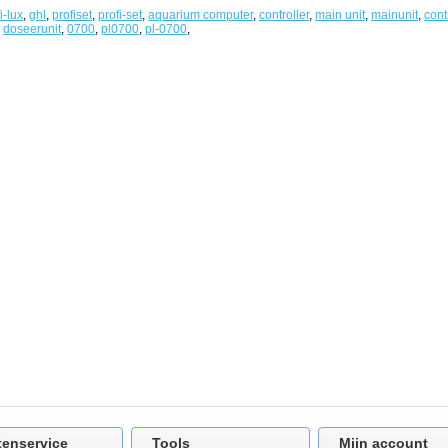
i-lux
,
ghl
,
profiset
,
profi-set
,
aquarium computer
,
controller
,
main unit
,
mainunit
,
cont
,
doseerunit
,
0700
,
pl0700
,
pl-0700
,
tenservice
Tools
Mijn account