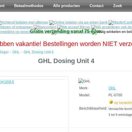
unt
Betaalmethodes
Alle producten
Contact
Zoek
Gratis verzending vanaf 75 euro.
bben vakantie! Bestellingen worden NIET ver
Regel
>
GHL
>
GHL Dosing Unit 4
GHL Dosing Unit 4
Merk:
GHL
Model:
PL-0700
op bestelli
Beschikbaarheid:
Verwachte leverti
3 tot 9 werkdag