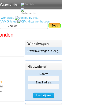
Verzendinfo
Zoek
zonden!
Winkelwagen
Uw winkelwagen is leeg
Nieuwsbrief
Naam:
ng
Email adres:
jd:
en
Inschrijven!