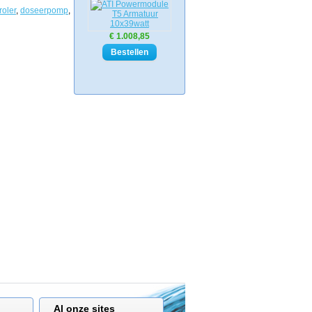
roler
,
doseerpomp
,
€ 1.008,85
Al onze sites