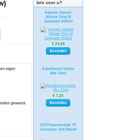
w)
Iets voor u?
Aquatic Nature
Nitrate Stop M
Zeewater 600ml
€ 24,94
een eigen
Aquaforest Amino
Mix 10ml
€ 7,25
 Indien gewenst
ATI Powermodule T5
Armatuur 10x39watt