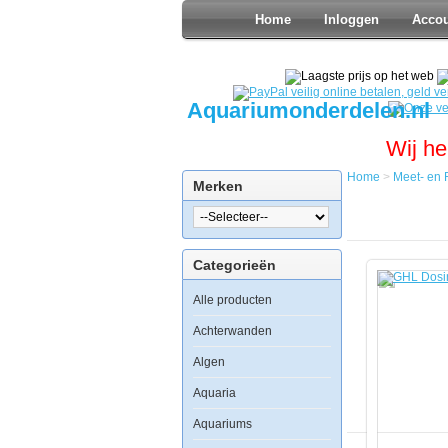
Home
Inloggen
Acco
Aquariumonderdelen.nl
Wij he
Home
>
Meet- en 
Merken
Home
Meet-
en
Regel
Categorieën
GHL
GHL
Alle producten
Dosing
Unit
4
Achterwanden
Algen
Aquaria
GHL
Aquariums
Dosing
Unit