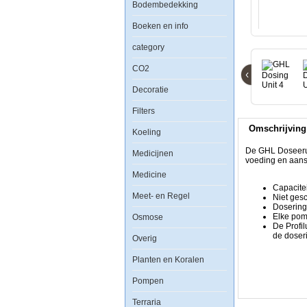
Bodembedekking
4
Boeken en info
category
De
GHL
CO2
‹
Doseerunits
zijn
Decoratie
uitbreidbaar
tot
Filters
4
pompen
Omschrijving
op
Koeling
dezelfde
eenheid.
De GHL Doseerun
Medicijnen
Ze
voeding en aansl
komen
Medicine
compleet
Capacitei
met
Meet- en Regel
Niet gesc
een
Dosering 
eigen
Elke pom
Osmose
voeding
De Profil
en
de doser
aansluitkabel
Overig
voor
aansluiting
Planten en Koralen
op
het
Pompen
GHL
Profilux
Terraria
controller.