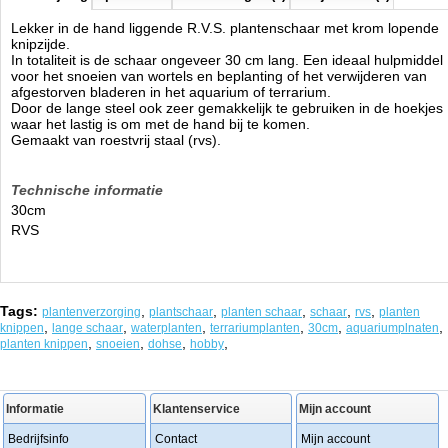
Lekker in de hand liggende R.V.S. plantenschaar met krom lopende
knipzijde.
In totaliteit is de schaar ongeveer 30 cm lang. Een ideaal hulpmiddel
voor het snoeien van wortels en beplanting of het verwijderen van
afgestorven bladeren in het aquarium of terrarium.
Door de lange steel ook zeer gemakkelijk te gebruiken in de hoekjes
waar het lastig is om met de hand bij te komen.
Gemaakt van roestvrij staal (rvs).
Technische informatie
30cm
RVS
Tags:
,
,
,
,
,
plantenverzorging
plantschaar
planten schaar
schaar
rvs
planten
,
,
,
,
,
,
knippen
lange schaar
waterplanten
terrariumplanten
30cm
aquariumplnaten
,
,
,
,
planten knippen
snoeien
dohse
hobby
Informatie
Klantenservice
Mijn account
Bedrijfsinfo
Contact
Mijn account