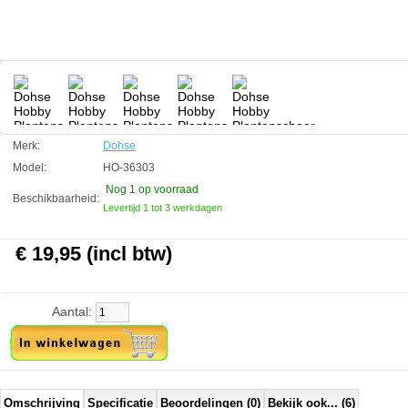
Technische informatie
30cm
RVS
Dohse
Manufactured by:
Dohse
Model:
HO-36303
Product ID:
4011444363039
4.3
212
19.95
19.95
2026-09-03
1
Available from:
Aquariumonderdelen.nl
Merk:
Dohse
New
Model:
HO-36303
Nog 1
op voorraad
Beschikbaarheid:
Levertijd 1 tot 3 werkdagen
€ 19,95 (incl btw)
Aantal:
Omschrijving
Specificatie
Beoordelingen (0)
Bekijk ook... (6)