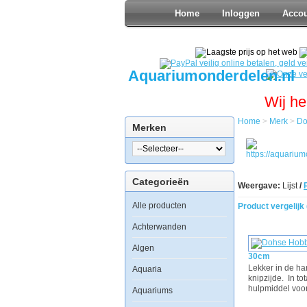
Home
Inloggen
Acco
Aquariumonderdelen.nl
Wij he
Home
>
Merk
>
Do
Merken
Categorieën
Weergave:
Lijst
/
Alle producten
Product vergelijk 
Achterwanden
Algen
30cm
Lekker in de h
Aquaria
knipzijde. In to
hulpmiddel voor
Aquariums