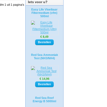
Iets voor u?
t/m 1 uit 1 pagina's
Easy Life Vloeibaar
Filtermedium (vfm)
500ml
€ 8,49
Red Sea Ammoniak
Test (NH3/NH4)
€ 14,96
Red Sea Reef
Energy B 5000ml