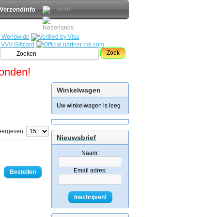
Verzendinfo
Zoek
zonden!
Winkelwagen
Uw winkelwagen is leeg
eergeven:
Nieuwsbrief
Naam:
Email adres:
Inschrijven!