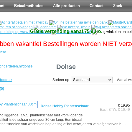
unt
Betaalmethodes
Alle producten
Contact
Zoek
Gratis verzending vanaf 75 euro.
bben vakantie! Bestellingen worden NIET ver
hse
Dohse
Rooster
Sorteer op:
Aantal w
(0)
€ 19,95
Dohse Hobby Plantenschaar
Excl. BTW: € 16,49
and liggende R.V.S. plantenschaar met krom lopende
taliteit is de schaar ongeveer 30 cm lang. Een ideaal
 het snoeien van wortels en beplanting of het verwijderen van afgestorven b
…