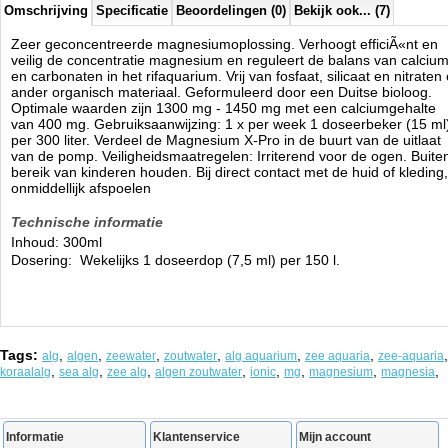
Omschrijving
Specificatie
Beoordelingen (0)
Bekijk ook... (7)
Zeer geconcentreerde magnesiumoplossing. Verhoogt efficiÃ«nt en
veilig de concentratie magnesium en reguleert de balans van calciu
en carbonaten in het rifaquarium. Vrij van fosfaat, silicaat en nitraten 
ander organisch materiaal. Geformuleerd door een Duitse bioloog.
Optimale waarden zijn 1300 mg - 1450 mg met een calciumgehalte
van 400 mg. Gebruiksaanwijzing: 1 x per week 1 doseerbeker (15 ml
per 300 liter. Verdeel de Magnesium X-Pro in de buurt van de uitlaat
van de pomp. Veiligheidsmaatregelen: Irriterend voor de ogen. Buite
bereik van kinderen houden. Bij direct contact met de huid of kleding,
onmiddellijk afspoelen
Technische informatie
Inhoud: 300ml
Dosering:
Wekelijks 1 doseerdop (7,5 ml) per 150 l.
Tags:
,
,
,
,
,
,
,
alg
algen
zeewater
zoutwater
alg aquarium
zee aquaria
zee-aquaria
,
,
,
,
,
,
,
,
koraalalg
sea alg
zee alg
algen zoutwater
ionic
mg
magnesium
magnesia
Informatie
Klantenservice
Mijn account