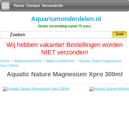
Home
Contact
Verzendinfo
Aquariumonderdelen.nl
Gratis verzending vanaf 75 euro.
Zoek
Wij hebben vakantie! Bestellingen worden
NIET verzonden!
>
>
>
Home
Waterverbetering
Waterconditioners
Aquatic Nature Magnesium
Home
Xpro 300ml
Waterverbetering
Aquatic Nature Magnesium Xpro 300ml
Waterconditioners
Aquatic Nature Magnesium Xpro 300ml
Aquatic Nature Magnesium Xpro 300ml
Zeer geconcentreerde magnesiumoplossing. Verhoogt efficiÃÂ«nt en
veilig de concentratie magnesium en reguleert de balans van calcium
en carbonaten in het rifaquarium. Vrij van fosfaat, silicaat en nitraten of
ander organisch materiaal. Geformuleerd door een Duitse bioloog.
Optimale waarden zijn 1300 mg - 1450 mg met een calciumgehalte
van 400 mg. Gebruiksaanwijzing: 1 x per week 1 doseerbeker (15 ml)