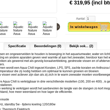
€ 319,95 (incl bt
Aantal:
›
Specificatie
Beoordelingen (0)
Bekijk ook... (2)
sen en ongewervelden te houden is beweging in het aquariumwater, water en licht
ting en andere aparaten geven veel warmte af aan het zeewater, hierdoor kan het 
iken als gewenst met als gevolg koraalverbleking, gestresste vissen en of afsterv
rs.
men wordt een Aqua Chill ingezet Koralen, LPS, SPS, zachte koralen en Anthozoa k
emperatuur die zij nodig hebben om optimaal te kunnen groeien en bloeien.
 vissen veel actiever zijn dan als zij zich in te warm zeewater moeten voortbeweg
e Aqua Chill is verkrijgbaar in drie verschillende modellen (100, 200 en 400) , is 
stalleren.
werking te verkrijgen wordt het aanbevolen de langte van de slangen zo kort moge
stand, hoe meer weerstand en hoe lager de efficientie.
ormatie
Hz, standby 5w - tijdens koeling 120/180w
: Thermisch Elektrisch