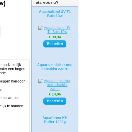
w)
Iets voor u?
Aquaholland UV TL
Buis 10w
€ 39,94
 noodzakelijk.
Aquarium duiker met
water een hogere
schatkist zwart.
ende
rijgen hierdoor
en.
€ 14,96
geluidsarm en
lijk te houden.
Aquaforest KH
Buffer 1200g