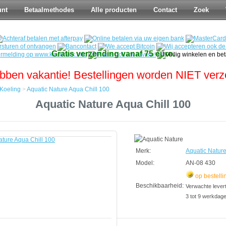
unt
Betaalmethodes
Alle producten
Contact
Zoek
Gratis verzending vanaf 75 euro.
bben vakantie! Bestellingen worden NIET ver
Koeling
>
Aquatic Nature Aqua Chill 100
Aquatic Nature Aqua Chill 100
Merk:
Aquatic Natur
Model:
AN-08 430
op bestelli
Beschikbaarheid:
Verwachte leverti
3 tot 9 werkdag