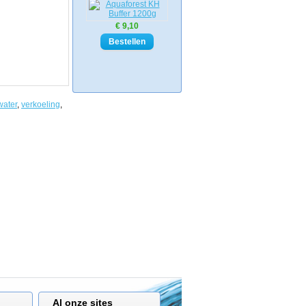
€ 9,10
water
,
verkoeling
,
Al onze sites