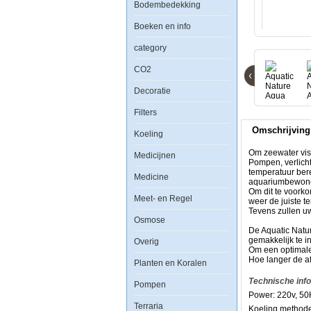
Bodembedekking
Aqua
Chill
100
Boeken en info
category
CO2
‹
Decoratie
Om
zeewater
Filters
vissen
en
Omschrijving
ongewervelden
Koeling
te
houden
Om zeewater vis
Medicijnen
is
Pompen, verlich
beweging
temperatuur bere
Medicine
in
aquariumbewone
het
Om dit te voorko
Meet- en Regel
aquariumwater,
weer de juiste t
water
Tevens zullen uw
Osmose
en
licht
De Aquatic Natur
noodzakelijk.
gemakkelijk te in
Overig
Pompen,
Om een optimale 
verlichting
Hoe langer de af
Planten en Koralen
en
andere
Technische inf
Pompen
aparaten
Power: 220v, 50
geven
Terraria
veel
Koeling methode