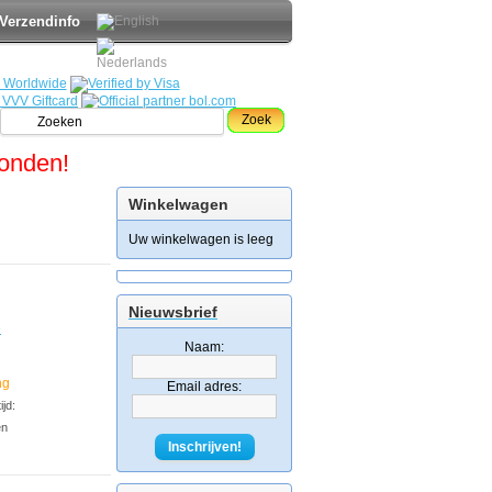
Verzendinfo
Zoek
zonden!
Winkelwagen
Uw winkelwagen is leeg
Nieuwsbrief
e
Naam:
ng
Email adres:
jd:
en
Inschrijven!