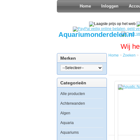
Home
Inloggen
Acco
Aquariumonderdelen.nl
Wij he
Home
>
Zoeken
>
Merken
Home
Zoeken
Koeling
Aquatic
Categorieën
Nature
Aqua
Alle producten
Chill
100
Achterwanden
Algen
Aquaria
Aquariums
Aquatic
Nature