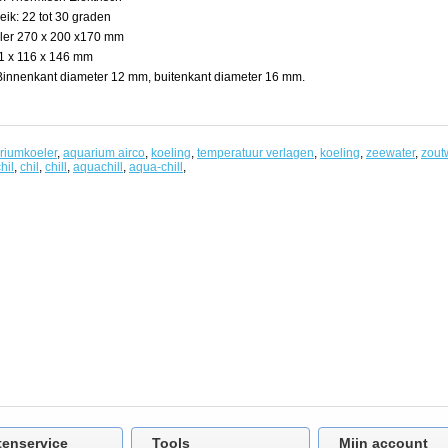
ik: 22 tot 30 graden
ller 270 x 200 x170 mm
1 x 116 x 146 mm
Binnenkant diameter 12 mm, buitenkant diameter 16 mm.
riumkoeler
,
aquarium airco
,
koeling
,
temperatuur verlagen
,
koeling
,
zeewater
,
zout
hil
,
chil
,
chill
,
aquachill
,
aqua-chill
,
s.
tenservice
Tools
Mijn account