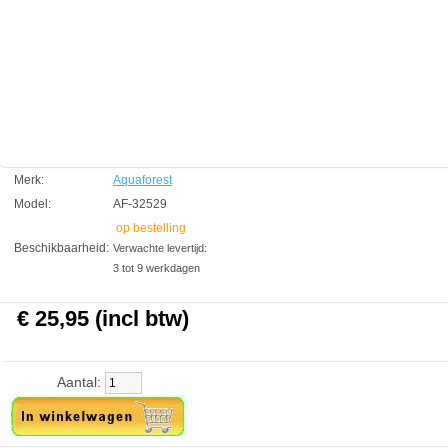
Inhoud 2000ml
Aquaforest
Manufactured by:
Aquaforest
Model:
AF-32529
Product ID:
4.4
197
25.95
25.95
2026-08-22
Pre-
Available from:
Aquariumonderdelen.nl
Order
New
Merk:
Aquaforest
Model:
AF-32529
op bestelling
Beschikbaarheid:
Verwachte levertijd:
3 tot 9 werkdagen
€ 25,95 (incl btw)
Aantal: