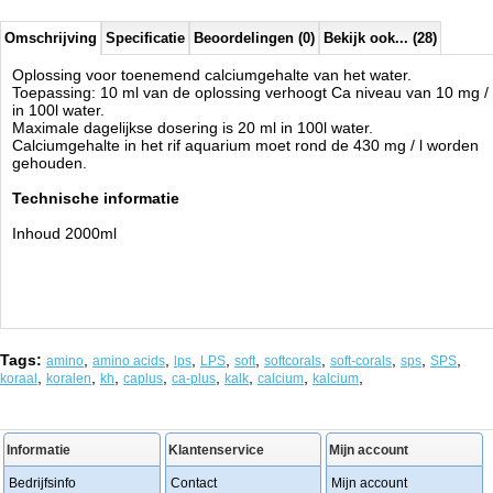
Omschrijving
Specificatie
Beoordelingen (0)
Bekijk ook... (28)
Oplossing voor toenemend calciumgehalte van het water.
Toepassing: 10 ml van de oplossing verhoogt Ca niveau van 10 mg / 
in 100l water.
Maximale dagelijkse dosering is 20 ml in 100l water.
Calciumgehalte in het rif aquarium moet rond de 430 mg / l worden
gehouden.
Technische informatie
Inhoud 2000ml
Tags:
,
,
,
,
,
,
,
,
,
amino
amino acids
lps
LPS
soft
softcorals
soft-corals
sps
SPS
,
,
,
,
,
,
,
,
koraal
koralen
kh
caplus
ca-plus
kalk
calcium
kalcium
Informatie
Klantenservice
Mijn account
Bedrijfsinfo
Contact
Mijn account