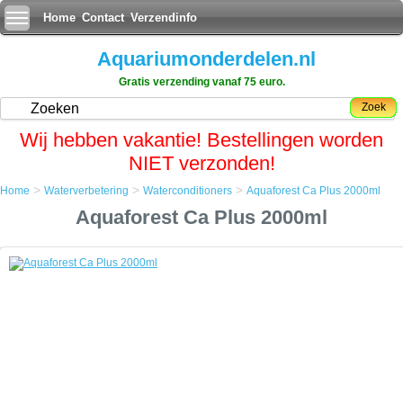
Home
Contact
Verzendinfo
Aquariumonderdelen.nl
Gratis verzending vanaf 75 euro.
Zoek
Wij hebben vakantie! Bestellingen worden
NIET verzonden!
>
>
>
Home
Waterverbetering
Waterconditioners
Aquaforest Ca Plus 2000ml
Home
Aquaforest Ca Plus 2000ml
Waterverbetering
Waterconditioners
Aquaforest Ca Plus 2000ml
Aquaforest Ca Plus 2000ml
Oplossing voor toenemend calciumgehalte van het water.
Toepassing: 10 ml van de oplossing verhoogt Ca niveau van 10 mg / l
in 100l water.
Maximale dagelijkse dosering is 20 ml in 100l water.
Calciumgehalte in het rif aquarium moet rond de 430 mg / l worden
gehouden.
Technische informatie