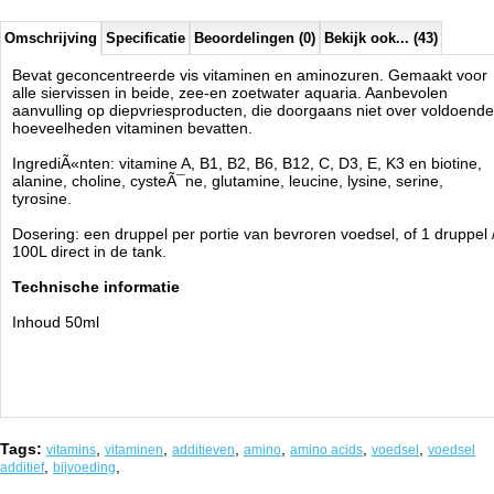
Omschrijving
Specificatie
Beoordelingen (0)
Bekijk ook... (43)
Bevat geconcentreerde vis vitaminen en aminozuren. Gemaakt voor
alle siervissen in beide, zee-en zoetwater aquaria. Aanbevolen
aanvulling op diepvriesproducten, die doorgaans niet over voldoende
hoeveelheden vitaminen bevatten.
IngrediÃ«nten: vitamine A, B1, B2, B6, B12, C, D3, E, K3 en biotine,
alanine, choline, cysteÃ¯ne, glutamine, leucine, lysine, serine,
tyrosine.
Dosering: een druppel per portie van bevroren voedsel, of 1 druppel 
100L direct in de tank.
Technische informatie
Inhoud 50ml
Tags:
,
,
,
,
,
,
vitamins
vitaminen
additieven
amino
amino acids
voedsel
voedsel
,
,
additief
bijvoeding