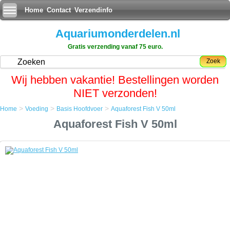
Home
Contact
Verzendinfo
Aquariumonderdelen.nl
Gratis verzending vanaf 75 euro.
Zoek
Wij hebben vakantie! Bestellingen worden
NIET verzonden!
>
>
>
Home
Voeding
Basis Hoofdvoer
Aquaforest Fish V 50ml
Home
Aquaforest Fish V 50ml
Voeding
Basis Hoofdvoer
Aquaforest Fish V 50ml
Aquaforest Fish V 50ml
Bevat geconcentreerde vis vitaminen en aminozuren. Gemaakt voor
alle siervissen in beide, zee-en zoetwater aquaria. Aanbevolen
aanvulling op diepvriesproducten, die doorgaans niet over voldoende
hoeveelheden vitaminen bevatten.
IngrediÃÂ«nten: vitamine A, B1, B2, B6, B12, C, D3, E, K3 en biotine,
alanine, choline, cysteÃÂ¯ne, glutamine, leucine, lysine, serine,