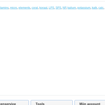
itamins
,
micro
,
elements
,
coral
,
koraal
,
LPS
,
SPS
,
NP
,
kalium
,
potassium
,
kalk
,
calc
,
tenservice
Tools
Mijn account