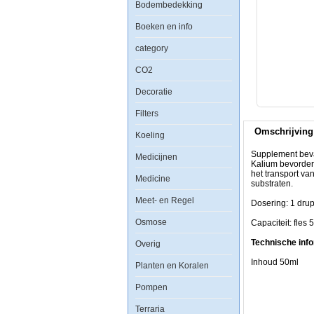
Bodembedekking
Boeken en info
Supplement
bevat
geconcentreerde
category
kalium.
Het
CO2
is
een
Decoratie
belangrijk
element
Filters
voor
de
Omschrijving
juiste
Koeling
neurologische
functies.
Supplement bevat
Medicijnen
Kalium
Kalium bevordert
bevordert
het transport va
Medicine
roze
substraten.
en
Meet- en Regel
rode
Dosering: 1 drup
kleuren
Osmose
van
Capaciteit: fles 
SPS
koralen.
Technische info
Overig
Voor
zachte
Inhoud 50ml
Planten en Koralen
koralen,
speelt
Pompen
kalium
een
Terraria
essentiÃÂ«le