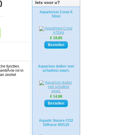
)
Iets voor u?
Aquaforest Coral A
50ml
€ 19,95
he functies.
Aquarium duiker met
entiÃ«le rol in
schatkist zwart.
an zeoliet
€ 14,96
Aquatic Nature CO2
Diffusor 80/120