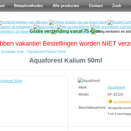
unt
Betaalmethodes
Alle producten
Contact
Zoek
Gratis verzending vanaf 75 euro.
bben vakantie! Bestellingen worden NIET ver
>
Zeewater Voer
>
Aquaforest Kalium 50ml
Aquaforest Kalium 50ml
Merk:
Aquaforest
Model:
AF-32116
op bestelli
Beschikbaarheid:
Verwachte leverti
3 tot 9 werkdag