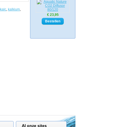
kalc
,
kalkium
,
€ 23,95
Al onze sites