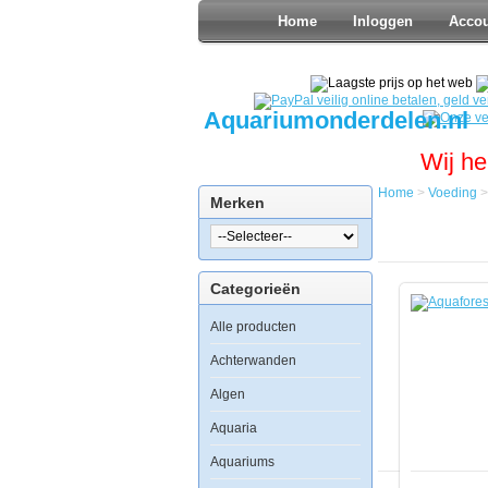
Home
Inloggen
Acco
Aquariumonderdelen.nl
Wij he
Home
>
Voeding
Merken
Home
Voeding
Zeewater
Voer
Categorieën
Aquaforest
Kalium
Alle producten
50ml
Achterwanden
Algen
Aquaforest
Aquaria
Kalium
50ml
Aquariums