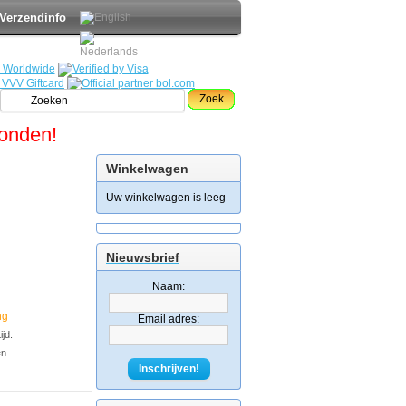
Verzendinfo
Zoek
zonden!
Winkelwagen
Uw winkelwagen is leeg
Nieuwsbrief
Naam:
ng
Email adres:
jd:
en
Inschrijven!