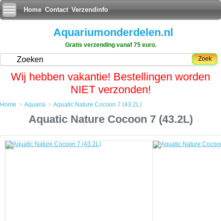
Home
Contact
Verzendinfo
Aquariumonderdelen.nl
Gratis verzending vanaf 75 euro.
Zoek
Wij hebben vakantie! Bestellingen worden
NIET verzonden!
>
>
Home
Aquaria
Aquatic Nature Cocoon 7 (43.2L)
Home
Aquatic Nature Cocoon 7 (43.2L)
Aquaria
Aquatic Nature Cocoon 7 (43.2L)
Aquatic Nature Cocoon 7 (43.2L)
De Cocoon is een functioneel en eigentijds mini aquarium, ontworpen
om individuele biotopen zo dicht mogelijk te benaderen.
Het Cocoon aquarium kan probleemloos op elk kantoor, slaapkamer,
keuken, of waar dan ook geplaatst worden met een minimum aan
voorzieningen.
Ook de verlichting biedt vele mogelijkheden, waarbij zowel koud-,
tropisch- en zeewater vissen zich thuisvoelen.