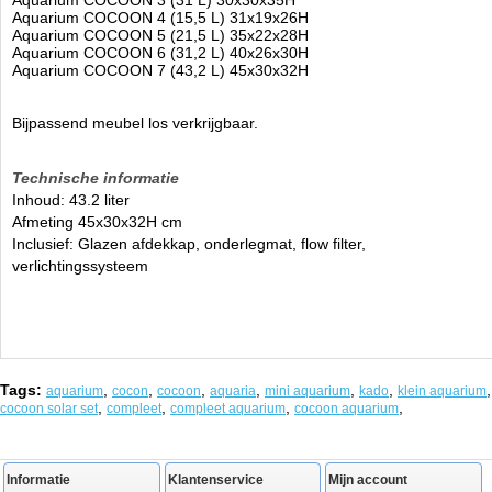
Aquarium COCOON 3 (31 L) 30x30x35H
Aquarium COCOON 4 (15,5 L) 31x19x26H
Aquarium COCOON 5 (21,5 L) 35x22x28H
Aquarium COCOON 6 (31,2 L) 40x26x30H
Aquarium COCOON 7 (43,2 L) 45x30x32H
Bijpassend meubel los verkrijgbaar.
Technische informatie
Inhoud: 43.2 liter
Afmeting 45x30x32H cm
Inclusief: Glazen afdekkap, onderlegmat, flow filter,
verlichtingssysteem
Tags:
,
,
,
,
,
,
,
aquarium
cocon
cocoon
aquaria
mini aquarium
kado
klein aquarium
,
,
,
,
cocoon solar set
compleet
compleet aquarium
cocoon aquarium
Informatie
Klantenservice
Mijn account