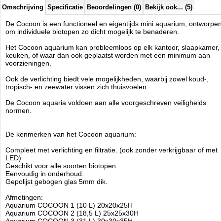
Afmeting 45x30x32H cm
Omschrijving
Specificatie
Beoordelingen (0)
Bekijk ook... (5)
Inclusief: Glazen afdekkap, onderlegmat, flow filter,
De Cocoon is een functioneel en eigentijds mini aquarium, ontworpe
verlichtingssysteem
om individuele biotopen zo dicht mogelijk te benaderen.
Het Cocoon aquarium kan probleemloos op elk kantoor, slaapkamer,
Aquatic Nature
keuken, of waar dan ook geplaatst worden met een minimum aan
Manufactured by:
Aquatic Nature
voorzieningen.
Model:
AN-02306SI
Product ID:
Ook de verlichting biedt vele mogelijkheden, waarbij zowel koud-,
4
121
134.95
134.95
2026-08-18
Available from:
Aquariumonderdelen.nl
tropisch- en zeewater vissen zich thuisvoelen.
Pre-Order
New
De Cocoon aquaria voldoen aan alle voorgeschreven veiligheids
normen.
De kenmerken van het Cocoon aquarium:
Compleet met verlichting en filtratie. (ook zonder verkrijgbaar of met
LED)
Geschikt voor alle soorten biotopen.
Eenvoudig in onderhoud.
Gepolijst gebogen glas 5mm dik.
Afmetingen:
Aquarium COCOON 1 (10 L) 20x20x25H
Aquarium COCOON 2 (18,5 L) 25x25x30H