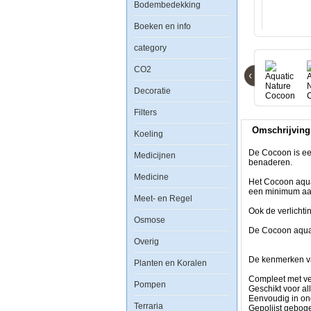
Bodembedekking
5
(21.5L)
Boeken en info
category
CO2
‹
De
Decoratie
Cocoon
is
Filters
een
functioneel
Omschrijving
en
Koeling
eigentijds
mini
De Cocoon is een
Medicijnen
aquarium,
benaderen.
ontworpen
Medicine
om
Het Cocoon aqua
individuele
een minimum aa
Meet- en Regel
biotopen
zo
Ook de verlichti
Osmose
dicht
mogelijk
De Cocoon aquar
te
Overig
benaderen.
De kenmerken v
Planten en Koralen
Het
Cocoon
Compleet met verl
Pompen
aquarium
Geschikt voor al
kan
Eenvoudig in on
Terraria
probleemloos
Gepolijst gebog