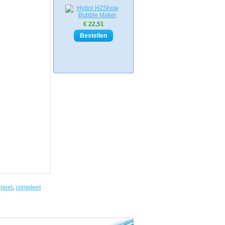
€ 22,51
leet
,
compleet