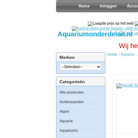
Home
Inloggen
Acco
Aquariumonderdelen.nl
Wij he
Home
>
Aquaria
>
Merken
Home
Aquaria
Aquatic
Nature
Categorieën
Cocoon
5
Alle producten
(21.5L)
Achterwanden
Algen
Aquaria
Aquatic
Aquariums
Nature
Cocoon