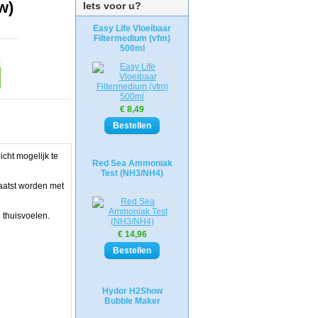
w)
Iets voor u?
Easy Life Vloeibaar
Filtermedium (vfm)
500ml
€ 8,49
cht mogelijk te
Red Sea Ammoniak
Test (NH3/NH4)
aatst worden met
 thuisvoelen.
€ 14,96
Hydor H2Show
Bubble Maker