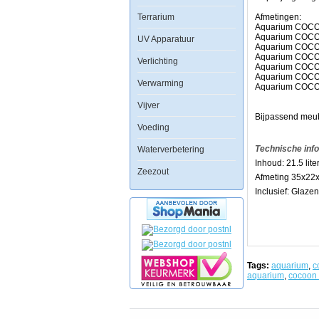
op
Terrarium
elk
Afmetingen:
kantoor,
Aquarium COCO
slaapkamer,
Aquarium COCOO
UV Apparatuur
keuken,
Aquarium COCO
of
Aquarium COCOO
Verlichting
waar
Aquarium COCOO
dan
Aquarium COCOO
Verwarming
ook
Aquarium COCOO
geplaatst
Vijver
worden
met
Bijpassend meube
een
Voeding
minimum
aan
Technische inf
Waterverbetering
voorzieningen.
Inhoud: 21.5 lite
Zeezout
Ook
Afmeting 35x22
de
Inclusief: Glazen
verlichting
biedt
vele
mogelijkheden,
waarbij
zowel
koud-,
Tags:
aquarium
,
c
tropisch-
aquarium
,
cocoon
en
zeewater
vissen
zich
thuisvoelen.