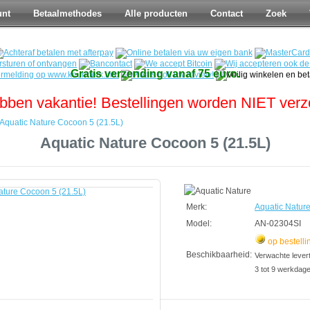
unt
Betaalmethodes
Alle producten
Contact
Zoek
Gratis verzending vanaf 75 euro.
bben vakantie! Bestellingen worden NIET ver
Aquatic Nature Cocoon 5 (21.5L)
Aquatic Nature Cocoon 5 (21.5L)
Merk:
Aquatic Natur
Model:
AN-02304SI
op bestelli
Beschikbaarheid:
Verwachte leverti
3 tot 9 werkdag