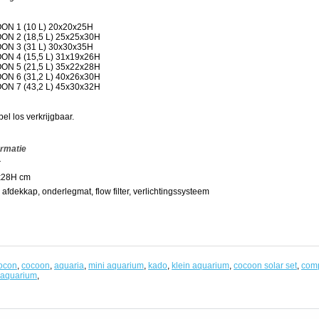
ON 1 (10 L) 20x20x25H
N 2 (18,5 L) 25x25x30H
ON 3 (31 L) 30x30x35H
N 4 (15,5 L) 31x19x26H
N 5 (21,5 L) 35x22x28H
N 6 (31,2 L) 40x26x30H
N 7 (43,2 L) 45x30x32H
l los verkrijgbaar.
ormatie
r
x28H cm
 afdekkap, onderlegmat, flow filter, verlichtingssysteem
ocon
,
cocoon
,
aquaria
,
mini aquarium
,
kado
,
klein aquarium
,
cocoon solar set
,
comp
 aquarium
,