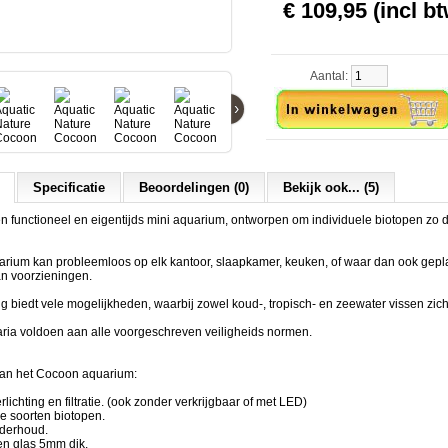
€ 109,95 (incl bt
Aantal:
›
Specificatie
Beoordelingen (0)
Bekijk ook... (5)
 functioneel en eigentijds mini aquarium, ontworpen om individuele biotopen zo di
rium kan probleemloos op elk kantoor, slaapkamer, keuken, of waar dan ook gepl
n voorzieningen.
ng biedt vele mogelijkheden, waarbij zowel koud-, tropisch- en zeewater vissen zich
ia voldoen aan alle voorgeschreven veiligheids normen.
an het Cocoon aquarium:
ichting en filtratie. (ook zonder verkrijgbaar of met LED)
le soorten biotopen.
derhoud.
en glas 5mm dik.