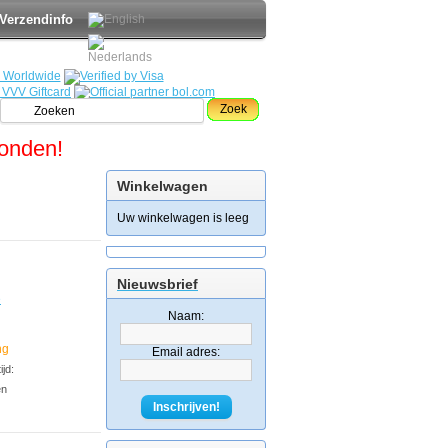
Verzendinfo
Zoek
zonden!
Winkelwagen
Uw winkelwagen is leeg
Nieuwsbrief
e
Naam:
ng
Email adres:
jd:
en
Inschrijven!