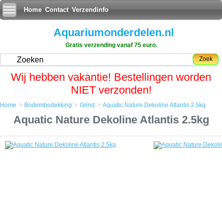
Home
Contact
Verzendinfo
Aquariumonderdelen.nl
Gratis verzending vanaf 75 euro.
Zoek
Wij hebben vakantie! Bestellingen worden
NIET verzonden!
>
>
>
Home
Bodembedekking
Grind
Aquatic Nature Dekoline Atlantis 2.5kg
Home
Aquatic Nature Dekoline Atlantis 2.5kg
Bodembedekking
Grind
Aquatic Nature Dekoline Atlantis 2.5kg
Aquatic Nature Dekoline Atlantis 2.5kg
De bovenste laag van onze aquariumbodem bevat een zeer
interessante mix van functionele aspecten.
Niet alleen bepaalt de kleur het uiterlijk van uw gehele aquarium,
tevens doet het dienst als substraat om uw plantwortels te verankeren.
Dankzij de unieke eigenschappen van Aquatic Nature's Dekoline Grind