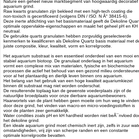
Nature een geheel nieuw marktsegment van hoogwaardig decoratief
Dekoline Gravel is direct klaar voor gebruik en garandeert een direct
aquarium grind.
en optimaal resultaat met kristalhelder water.
Raw kwarts granulaten zijn bekleed met een high-tech coating die
non-toxisch is gecertificeerd (volgens DIN / ISO. N Â° 38415-6).
- pH & KH stabiel
Deze inerte afdichting van het basismateriaal geeft de Dekoline Quar
- Onnodig te spoelen
optimale oppervlakte-eigenschappen en maakt het geheel pH en KH
- Optimale wortelhechting
neutraal.
- Niet verwarmen boven de 40ÃÂ°C
De gebruikte quarts granulaten hebben zorgvuldig geselecteerde
- Niet toxisch - direct te gebruiken
kenmerken te kwalificeren als Dekoline Quartz basis materiaal met d
- Voor alle decoratieve doeleinden
juiste compositie, kleur, kwaliteit, vorm en korrelgrootte.
- Zorgt voor een optimale waterdoorstroming
Het aquarium substraat is een essentieel onderdeel van een mooi en
stabiel aquarium biotoop. De granulaat onderlaag in het aquarium
Technische informatie
vormt een complexe mix van materialen, fysische en biochemische
Dekoline Atlantis
processen die actief het behoud van een gezond milieu ondersteune
voor al het plantaardig en dierlijk leven binnen ons aquarium.
Inhoud: 2.5kg
Het belang van het gebruik van een hoge kwaliteit aquariumkiezel
Korrelgrootte: 1-2mm
binnen dit substraat mag niet worden onderschat.
Aquatic Nature
De resulterende toplaag kan de gewenste voederplaats zijn of de
Manufactured by:
Aquatic Nature
natuurlijke broedplaats voor onze dierbare aquariumbewoners.
Model:
AN-03600
Haarwortels van de plant hebben geen moeite om hun weg te vinden
Product ID:
5413946036005
door deze grind, het vinden van macro-en micro-voedingsstoffen is
3.3
228
17.5
17.5
2026-08-15
12
Available from:
Aquariumonderdelen.nl
voor de planten zeer gemakkelijk.
New
Water condities zoals pH en kH hardheid worden niet beÃ¯nvloed do
het dekoline grind.
Een ideale aquarium grind moet chemisch inert zijn, zelfs in zuur wat
omstandigheden, vrij zijn van scherpe randen en een constante
optimale korrelgrootte bevatten.