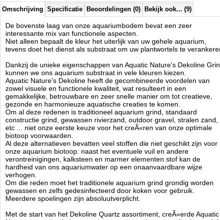
kenmerken te kwalificeren als Dekoline Quartz basis materiaal met de
Omschrijving
Specificatie
Beoordelingen (0)
Bekijk ook... (9)
juiste compositie, kleur, kwaliteit, vorm en korrelgrootte.
De bovenste laag van onze aquariumbodem bevat een zeer
Het aquarium substraat is een essentieel onderdeel van een mooi en
interessante mix van functionele aspecten.
stabiel aquarium biotoop. De granulaat onderlaag in het aquarium
Niet alleen bepaalt de kleur het uiterlijk van uw gehele aquarium,
vormt een complexe mix van materialen, fysische en biochemische
tevens doet het dienst als substraat om uw plantwortels te verankere
processen die actief het behoud van een gezond milieu ondersteunen
voor al het plantaardig en dierlijk leven binnen ons aquarium.
Dankzij de unieke eigenschappen van Aquatic Nature's Dekoline Gri
Het belang van het gebruik van een hoge kwaliteit aquariumkiezel
kunnen we ons aquarium substraat in vele kleuren kiezen.
binnen dit substraat mag niet worden onderschat.
Aquatic Nature's Dekoline heeft de gecombineerde voordelen van
De resulterende toplaag kan de gewenste voederplaats zijn of de
zowel visuele en functionele kwaliteit, wat resulteert in een
natuurlijke broedplaats voor onze dierbare aquariumbewoners.
gemakkelijke, betrouwbare en zeer snelle manier om tot creatieve,
Haarwortels van de plant hebben geen moeite om hun weg te vinden
gezonde en harmonieuze aquatische creaties te komen.
door deze grind, het vinden van macro-en micro-voedingsstoffen is
Om al deze redenen is traditioneel aquarium grind, standaard
voor de planten zeer gemakkelijk.
constructie grind, gewassen rivierzand, outdoor gravel, stralen zand,
Water condities zoals pH en kH hardheid worden niet beÃÂ¯nvloed
etc ... niet onze eerste keuze voor het creÃ«ren van onze optimale
door het dekoline grind.
biotoop voorwaarden.
Een ideale aquarium grind moet chemisch inert zijn, zelfs in zuur water
Al deze alternatieven bevatten veel stoffen die niet geschikt zijn voor
omstandigheden, vrij zijn van scherpe randen en een constante
onze aquarium biotoop: naast het eventuele vuil en andere
optimale korrelgrootte bevatten.
verontreinigingen, kalksteen en marmer elementen stof kan de
hardheid van ons aquariumwater op een onaanvaardbare wijze
Zoals alle goede producten, is Dekoline Quartz door de jaren heen
verhogen.
gekopieerd, maar nooit geÃÂ«venaard in de uitstekende kwaliteit, het
Om die reden moet het traditionele aquarium grind grondig worden
gewassen en zelfs gedesinfecteerd door koken voor gebruik.
natuurlijke kleurbereik en perfect kleurbehoud gegarandeerd door de
Meerdere spoelingen zijn absoluutverplicht.
aparte kleur en coating.
Dekoline Aquarium Grind, in tegenstelling tot traditioneel aquarium
Met de start van het Dekoline Quartz assortiment, creÃ«erde Aquatic
grind, hoeft niet te worden afgespoeld en bevat geen vuildeeltjes.