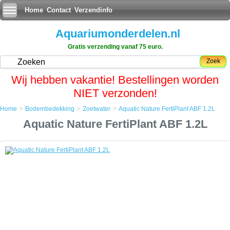
Home
Contact
Verzendinfo
Aquariumonderdelen.nl
Gratis verzending vanaf 75 euro.
Zoek
Wij hebben vakantie! Bestellingen worden
NIET verzonden!
>
>
>
Home
Bodembedekking
Zoetwater
Aquatic Nature FertiPlant ABF 1.2L
Home
Aquatic Nature FertiPlant ABF 1.2L
Bodembedekking
Zoetwater
Aquatic Nature FertiPlant ABF 1.2L
Aquatic Nature FertiPlant ABF 1.2L
FertiPlant Actif Biologic Formula is een complete, gebruiksklare, lang
werkende voedingsbodem voor snel en traag groeiende
aquariumplanten.
Deze voedingsbodem bestaat uit 8 verschillende elementen, die op
grond van hun depotwerking, stapsgewijs worden vrijgegeven
wanneer ze voor de plant nodig zijn.
Alggroei wordt gevoelig geremd. Fertiplant A.B.F bevat o.a Laterit,
Lignite, Baraclay en