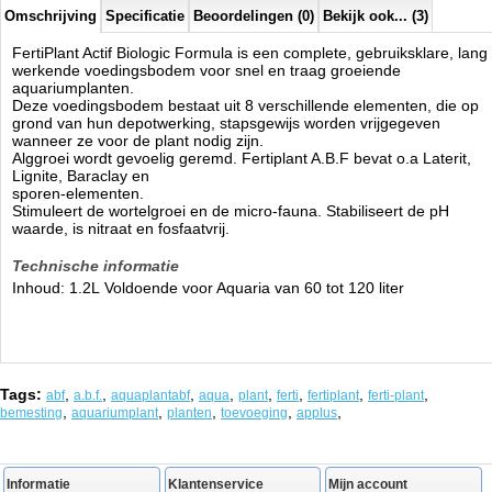
Omschrijving
Specificatie
Beoordelingen (0)
Bekijk ook... (3)
FertiPlant Actif Biologic Formula is een complete, gebruiksklare, lang
werkende voedingsbodem voor snel en traag groeiende
aquariumplanten.
Deze voedingsbodem bestaat uit 8 verschillende elementen, die op
grond van hun depotwerking, stapsgewijs worden vrijgegeven
wanneer ze voor de plant nodig zijn.
Alggroei wordt gevoelig geremd. Fertiplant A.B.F bevat o.a Laterit,
Lignite, Baraclay en
sporen-elementen.
Stimuleert de wortelgroei en de micro-fauna. Stabiliseert de pH
waarde, is nitraat en fosfaatvrij.
Technische informatie
Inhoud: 1.2L
Voldoende voor Aquaria van 60 tot 120 liter
Tags:
,
,
,
,
,
,
,
,
abf
a.b.f.
aquaplantabf
aqua
plant
ferti
fertiplant
ferti-plant
,
,
,
,
,
bemesting
aquariumplant
planten
toevoeging
applus
Informatie
Klantenservice
Mijn account