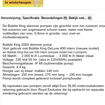
Omschrijving
Specificatie
Beoordelingen (0)
Bekijk ook... (6)
De Bubble King skimmer pompen zijn geschikt voor het zuiveren voo
het zuiveren van zogenaamd schoon water, water met kleine
vuildeeltjes van max. 0,8mm in grootte, voor zoet en
zoutwateraquaria.
Bubble King 2000 skimmer pomp.
Voor gebruik met Bubble King DeLuxe 400 intern (nieuwe model)
en
Bubble King DeLuxe 500 intern (nieuwe model met 2 pompen)
58 Watt/h - 2.000 ltr./h Luchtinlaat - 3.000 ltr./h Water inlaat
Voltage: 230 Volt 50 Hz (also in 110V/60Hz available)
Beschermingsklasse: IP 68 (submersible pump)
Gewicht: 4,4 kg
Hoogte van zij inlaat: midden 140 mm
Afmetingen: 150 mm breed, 270 mm lang, ~ 190 mm hoogte
Pomp wordt compleet geleverd inclusief pomphouder
Bij reparaties aan pompen wordt altijd Euro 35,00 onderzoekskosten 
rekening gebracht door Royal Exclusive die bij opdracht tot reparatie 
mindering gebracht worden op de rekening!