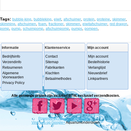
Tags:
,
,
,
,
,
,
,
bubble-king
bubbleking
eiwit
afschuimer
protein
proteine
skimmer
,
,
,
,
,
,
,
skimming
afschuimen
foam
fractioner
skimmen
eiwitafschuimer
red dragon
,
,
,
,
,
,
pomp
pump
schuimpomp
afschuimpomp
pumps
pompen
Informatie
Klantenservice
Mijn account
Bedrijfsinfo
Contact
Mijn account
Verzendinfo
Sitemap
Bestelhistorie
Retourneren
Fabrikanten
Verlanglijst
Algemene
Klachten
Nieuwsbrief
Voorwaarden
Betaalmethodes
Linkpartners
Privacy Policy
Alle getoonde prijzen zijn inclusief BTW, exclusief verzendkosten.
Powered
By
Aquariumonderdelen.
Vind ons op Google+
Aquariumonderdelen