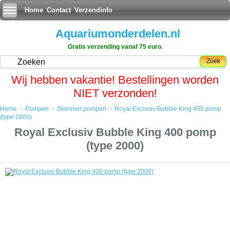
Home
Contact
Verzendinfo
Aquariumonderdelen.nl
Gratis verzending vanaf 75 euro.
Zoek
Wij hebben vakantie! Bestellingen worden
NIET verzonden!
>
>
>
Home
Pompen
Skimmer pompen
Royal Exclusiv Bubble King 400 pomp
Home
(type 2000)
Pompen
Royal Exclusiv Bubble King 400 pomp
Skimmer pompen
Royal Exclusiv Bubble King 400 pomp (type 2000)
(type 2000)
Royal Exclusiv Bubble King 400 pomp (type 2000)
De Bubble King skimmer pompen zijn geschikt voor het zuiveren voor
het zuiveren van zogenaamd schoon water, water met kleine
vuildeeltjes van max. 0,8mm in grootte, voor zoet en
zoutwateraquaria.
Bubble King 2000 skimmer pomp.