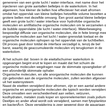
genereren van een grote lucht / water-interface, met name door het
Doorsnede varieert van 200 tot 650 mm.
injecteren van grote aantallen belletjes in de waterkolom. In het
Alle pijpen zijn van GS plexiglas, met een wanddikte van 4 tot
algemeen, hoe kleiner de bellen hoe effectiever het eiwit afromen
6mm.
omdat het oppervlak van kleine belletjes hetzelfde volume bezetten a
Inlaad spruitstuk met conische toelopende gaten voor extra
grotere bellen met dezelfde omvang. Een groot aantal kleine belletje
turbulentie in de reactorpijp.
geeft een grote lucht / water interface voor hydrofobe organische
De schuimbeker kan eenvoudig met de hand los gedraaid
moleculen en amfifatische organische moleculen om te verzamelen 
worden, en door de ingelegde 2.5mm siliconen ring dicht hij
de bubble oppervlakte (de lucht / water-interface). Waterbeweging
gemakkelijk af, zonder dat er aan de buitenzijde zoutkristallen
bespoedigt diffusie van organische moleculen, die in feite brengt me
ontstaan.
organische moleculen aan het lucht / water-grensvlak toelaat en de
De schuimbeker heeft maar 20 mm nodig om hem te kunnen
organische moleculen ophopen op het oppervlak van de luchtbellen.
verwijderen.
Dit proces gaat door totdat de interface verzadigd is, tenzij de bel
Door de uitgangpijp iets te verdraaien kan het waterniveau in de
barst, waarbij de geaccumuleerde moleculen vrij terugkomen in de
schuimer zeer precies afgesteld worden.
waterkolom.
De schuimers worden geleverd met omgebouwde Red-Dragon
pompen. Deze zijn zo geconstrueerd dat er geen kalkaanslag
Al het schuim dat boven in de eiwitafschuimer waterkolom is
tussen de rotor en het huis kan plaats vinden, dit doormiddel
opgevangen begint eruit te lopen en maakt dat het schuim de
van een antikalk bypass.
organische moleculen wegdragen naar de skimmate opvangbeker of
De rotor is volledig aangepast, deze heeft tanden gekregen van
een afzonderlijk skimmate ophaler.
titaan en hiermee worden lucht en water op de ideale manier
Organische moleculen, en alle anorganische moleculen die kunnen
gemengd.
zijn gebonden aan de organische moleculen, zullen worden afgevoe
De lagers en de schroeven zijn ook van titaan, hierdoor is hij
uit het watersysteem.
zeer sterk.
Naast de eiwitten verwijderd door afromen, zijn er een aantal andere
Doordat alles zo nauwkeurig is gemaakt, maakt het geheel
organische en anorganische moleculen die typisch worden verwijder
weinig geluid.
Deze omvatten een verscheidenheid aan vetten, vetzuren,
Het stroomverbruik ligt tussen 38 en de 78 watt, de hoeveelheid
koolhydraten, metalen zoals koper en sporenelementen zoals jodium
water is van 3.000 tot 10.000 ltr, en de hoeveelheid lucht ligt
Deeltjes en ander afval wordt ook verwijderd, samen met fytoplankto
tussen de 1.000 en de 3.000 ltr lucht per uur. Dit alles is
en bacteriÃ«n. Deze verwijdering is zeer gewenst door de aquariaan