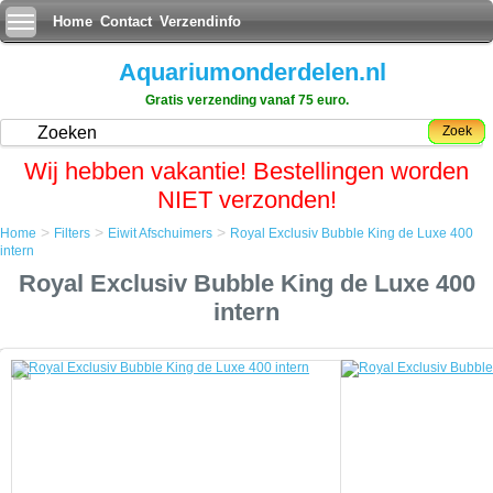
Home
Contact
Verzendinfo
Aquariumonderdelen.nl
Gratis verzending vanaf 75 euro.
Zoek
Wij hebben vakantie! Bestellingen worden
NIET verzonden!
>
>
>
Home
Filters
Eiwit Afschuimers
Royal Exclusiv Bubble King de Luxe 400
Home
intern
Filters
Royal Exclusiv Bubble King de Luxe 400
Eiwit Afschuimers
Royal Exclusiv Bubble King de Luxe 400 intern
intern
Royal Exclusiv Bubble King de Luxe 400 intern
Een eiwitafschuimer, foam fractioner of proteine skimmer is een
apparaat gebruikt in zeewateraquaria om organische verbindingen uit
het water te verwijderen voordat ze breken in stikstofhoudend afval.
Eiwit skimming is de enige vorm van aquarium filtratie die fysiek
organische verbindingen verwijdert voordat ze beginnen te ontbinden,
de verlaging van de belasting op het biologische filter en het