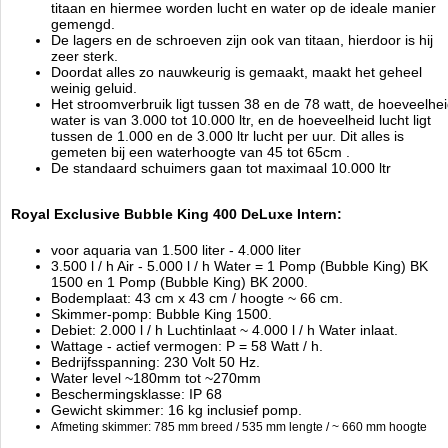
3.7
194
3192
3192
2026-08-20
Pre-
Available from:
Aquariumonderdelen.nl
titaan en hiermee worden lucht en water op de ideale manier
Order
New
gemengd.
De lagers en de schroeven zijn ook van titaan, hierdoor is hij
zeer sterk.
Doordat alles zo nauwkeurig is gemaakt, maakt het geheel
weinig geluid.
Het stroomverbruik ligt tussen 38 en de 78 watt, de hoeveelhe
water is van 3.000 tot 10.000 ltr, en de hoeveelheid lucht ligt
tussen de 1.000 en de 3.000 ltr lucht per uur. Dit alles is
gemeten bij een waterhoogte van 45 tot 65cm .
De standaard schuimers gaan tot maximaal 10.000 ltr
Royal Exclusive Bubble King 400 DeLuxe Intern:
voor aquaria van 1.500 liter - 4.000 liter
3.500 l / h Air - 5.000 l / h Water = 1 Pomp (Bubble King) BK
1500 en 1 Pomp (Bubble King) BK 2000.
Bodemplaat: 43 cm x 43 cm / hoogte ~ 66 cm.
Skimmer-pomp: Bubble King 1500.
Debiet: 2.000 l / h Luchtinlaat ~ 4.000 l / h Water inlaat.
Wattage - actief vermogen: P = 58 Watt / h.
Bedrijfsspanning: 230 Volt 50 Hz.
Water level ~180mm tot ~270mm
Beschermingsklasse: IP 68
Gewicht skimmer: 16 kg inclusief pomp.
Afmeting skimmer: 785 mm breed / 535 mm lengte / ~ 660 mm hoogte