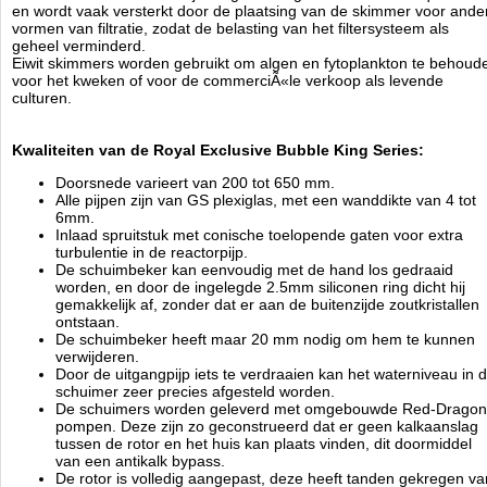
gemeten bij een waterhoogte van 45 tot 65cm .
en wordt vaak versterkt door de plaatsing van de skimmer voor ande
De standaard schuimers gaan tot maximaal 10.000 ltr
vormen van filtratie, zodat de belasting van het filtersysteem als
geheel verminderd.
Eiwit skimmers worden gebruikt om algen en fytoplankton te behoud
Royal Exclusive Bubble King 400 DeLuxe Intern:
voor het kweken of voor de commerciÃ«le verkoop als levende
culturen.
voor aquaria van 1.500 liter - 4.000 liter
3.500 l / h Air - 5.000 l / h Water = 1 Pomp (Bubble King) BK
1500 en 1 Pomp (Bubble King) BK 2000.
Kwaliteiten van de Royal Exclusive Bubble King Series:
Bodemplaat: 43 cm x 43 cm / hoogte ~ 66 cm.
Skimmer-pomp: Bubble King 1500.
Doorsnede varieert van 200 tot 650 mm.
Debiet: 2.000 l / h Luchtinlaat ~ 4.000 l / h Water inlaat.
Alle pijpen zijn van GS plexiglas, met een wanddikte van 4 tot
Wattage - actief vermogen: P = 58 Watt / h.
6mm.
Bedrijfsspanning: 230 Volt 50 Hz.
Inlaad spruitstuk met conische toelopende gaten voor extra
Water level ~180mm tot ~270mm
turbulentie in de reactorpijp.
Beschermingsklasse: IP 68
De schuimbeker kan eenvoudig met de hand los gedraaid
Gewicht skimmer: 16 kg inclusief pomp.
worden, en door de ingelegde 2.5mm siliconen ring dicht hij
Afmeting skimmer: 785 mm breed / 535 mm lengte / ~ 660 mm hoogte
gemakkelijk af, zonder dat er aan de buitenzijde zoutkristallen
ontstaan.
Bij reparaties aan pompen wordt altijd Euro 35,00 onderzoekskosten in rekening
De schuimbeker heeft maar 20 mm nodig om hem te kunnen
gebracht door Royal Exclusive die bij opdracht tot reparatie in mindering gebracht
verwijderen.
worden op de rekening!
Door de uitgangpijp iets te verdraaien kan het waterniveau in 
schuimer zeer precies afgesteld worden.
De schuimers worden geleverd met omgebouwde Red-Dragon
Royal Exclusiv
pompen. Deze zijn zo geconstrueerd dat er geen kalkaanslag
Manufactured by:
Royal Exclusiv
tussen de rotor en het huis kan plaats vinden, dit doormiddel
Model:
AC-33254
van een antikalk bypass.
Product ID:
De rotor is volledig aangepast, deze heeft tanden gekregen va