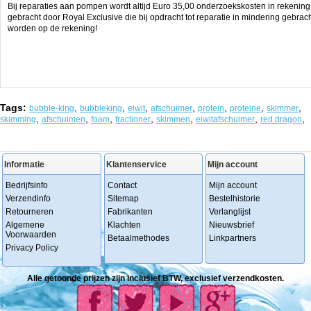
Bij reparaties aan pompen wordt altijd Euro 35,00 onderzoekskosten in rekening
gebracht door Royal Exclusive die bij opdracht tot reparatie in mindering gebrac
worden op de rekening!
Tags:
,
,
,
,
,
,
,
bubble-king
bubbleking
eiwit
afschuimer
protein
proteine
skimmer
,
,
,
,
,
,
,
skimming
afschuimen
foam
fractioner
skimmen
eiwitafschuimer
red dragon
Informatie
Klantenservice
Mijn account
Bedrijfsinfo
Contact
Mijn account
Verzendinfo
Sitemap
Bestelhistorie
Retourneren
Fabrikanten
Verlanglijst
Algemene
Klachten
Nieuwsbrief
Voorwaarden
Betaalmethodes
Linkpartners
Privacy Policy
Alle getoonde prijzen zijn inclusief BTW, exclusief verzendkosten.