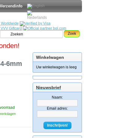
Verzendinfo
Zoek
zonden!
Winkelwagen
E 4-6mm
Uw winkelwagen is leeg
Nieuwsbrief
Naam:
voorraad
Email adres:
3 werkdagen
Inschrijven!