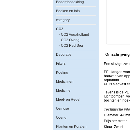
Bodembedekking
Aquaholland
CO2
Boeken en info
Luchtslang
Zwart
category
Dikwandig
PE
CO2
4-
- CO2 Aquaholland
6mm
- CO2 Overig
- CO2 Red Sea
Omschrijving
Decoratie
Filters
Een stevige zwa
Een
stevige
PE-slangen worde
Koeling
zwarte
bouwen van appa
PE
aquarium.
Medicijnen
Slang
PE is slagvast e
voor
Medicine
het
Tevens is de PE 
verbinden
luchtpompen, voo
Meet- en Regel
van
bochten en hoeke
diverse
Osmose
onderdelen
Technische inf
van
Diameter: 4-6m
uw
Overig
CO2
Prijs per meter
systeem.
Planten en Koralen
Kleur: Zwart