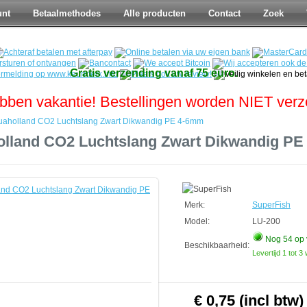
unt
Betaalmethodes
Alle producten
Contact
Zoek
Gratis verzending vanaf 75 euro.
bben vakantie! Bestellingen worden NIET ver
uaholland CO2 Luchtslang Zwart Dikwandig PE 4-6mm
lland CO2 Luchtslang Zwart Dikwandig P
nd
Merk:
SuperFish
Model:
LU-200
Nog 54
op 
Beschikbaarheid:
Levertijd 1 tot 
€ 0,75 (incl btw)