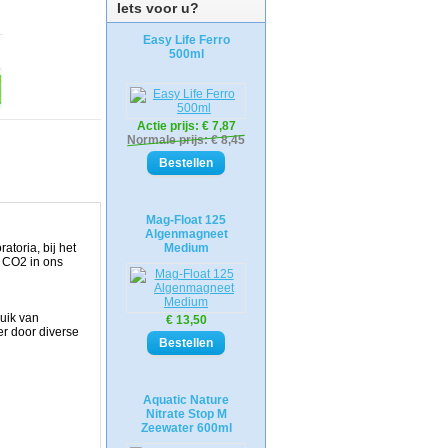
Iets voor u?
Easy Life Ferro
500ml
Actie prijs:
€ 7,87
Normale prijs: € 8,45
Mag-Float 125
Algenmagneet
toria, bij het
Medium
 CO2 in ons
ruik van
€ 13,50
er door diverse
Aquatic Nature
Nitrate Stop M
Zeewater 600ml