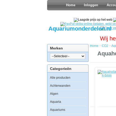
Home
Inloggen
Acco
Aquariumonderdelen.nl
Wij he
Home
>
CO2
>
Aq
Merken
Home
Aquaho
CO2
Aquaholla
CO2
Categorieën
Luchtslang
Zwart
Alle producten
Dikwandig
PE
4-
Achterwanden
6mm
Algen
Aquaria
Aquariums