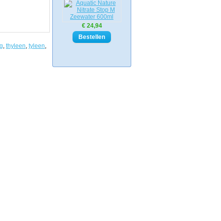
€ 24,94
ng
,
thyleen
,
tyleen
,