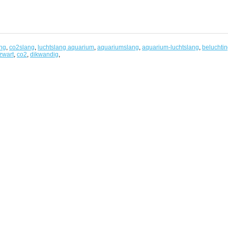
en
ang
,
co2slang
,
luchtslang aquarium
,
aquariumslang
,
aquarium-luchtslang
,
beluchti
zwart
,
co2
,
dikwandig
,