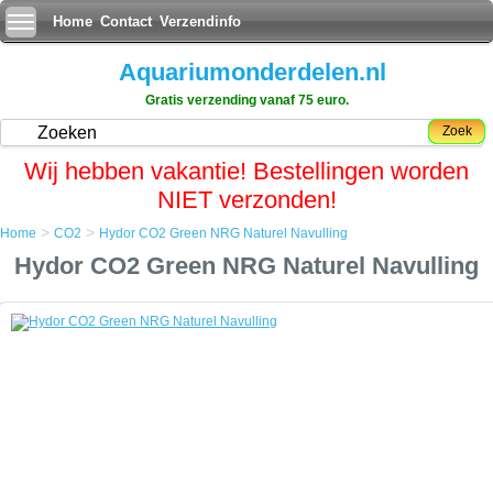
Home
Contact
Verzendinfo
Aquariumonderdelen.nl
Gratis verzending vanaf 75 euro.
Zoek
Wij hebben vakantie! Bestellingen worden
NIET verzonden!
>
>
Home
CO2
Hydor CO2 Green NRG Naturel Navulling
Home
Hydor CO2 Green NRG Naturel Navulling
CO2
Hydor CO2 Green NRG Naturel Navulling
Hydor CO2 Green NRG Naturel Navulling
CO2 green NRG Natural is het antwoord van Hydor op het CO2-tekort
in zoetwateraquaria: een zuinig, natuurlijk, gebruiksvriendelijk systeem
met een unieke verspreidingstechniek voor een buitengewone
werkzaamheid die resultaten verzekerd die reeds binnen 15 dagen
zichtbaar zijn.
Turbo micronisator verhoogt de werkzaamheid van CO2 met