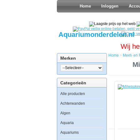
Home
Inloggen
Acco
Aquariumonderdelen.nl
Wij he
Home
>
Meet- en 
Merken
Home
Mi
Meet-
en
Regel
Categorieën
GHL
Milwaukee
Alle producten
MA9004
Calibratie
ijkvloeistof
Achterwanden
pH7.01
Algen
Aquaria
Aquariums