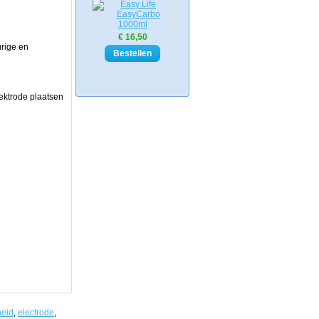
€ 16,50
urige en
lektrode plaatsen
heid
,
electrode
,