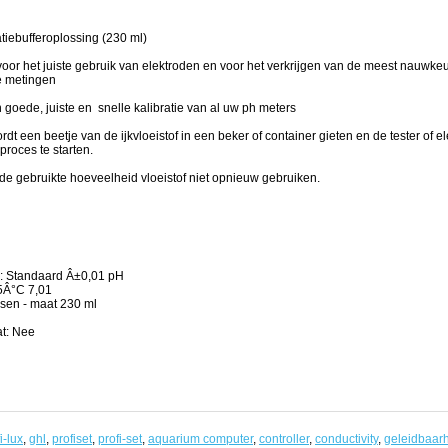
atiebufferoplossing (230 ml)
or het juiste gebruik van elektroden en voor het verkrijgen van de meest nauwke
e metingen
n goede, juiste en snelle kalibratie van al uw ph meters
dt een beetje van de ijkvloeistof in een beker of container gieten en de tester of e
proces te starten.
 de gebruikte hoeveelheid vloeistof niet opnieuw gebruiken.
eit
: Standaard Â±0,01 pH
5Â°C 7,01
ssen - maat 230 ml
at: Nee
i-lux
,
ghl
,
profiset
,
profi-set
,
aquarium computer
,
controller
,
conductivity
,
geleidbaar