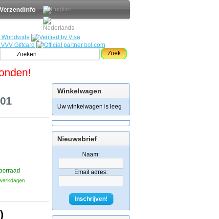
Verzendinfo
Zoek
zonden!
Winkelwagen
.01
Uw winkelwagen is leeg
Nieuwsbrief
Naam:
oorraad
Email adres:
3 werkdagen
Inschrijven!
)