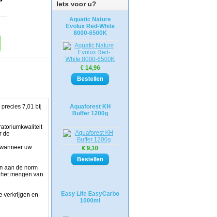
Iets voor u?
Aquatic Nature
Evolux Red-White
8000-6500K
€ 14,96
precies 7,01 bij
Aquaforest KH
Buffer 1200g
atoriumkwaliteit
r de
d wanneer uw
€ 9,10
oen aan de norm
 het mengen van
Easy Life EasyCarbo
 verkrijgen en
1000ml