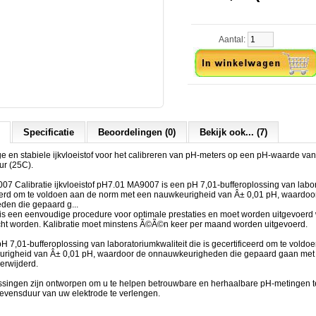
Aantal:
Specificatie
Beoordelingen (0)
Bekijk ook... (7)
 en stabiele ijkvloeistof voor het calibreren van pH-meters op een pH-waarde van 
ur (25C).
7 Calibratie ijkvloeistof pH7.01 MA9007 is een pH 7,01-bufferoplossing van labor
iceerd om te voldoen aan de norm met een nauwkeurigheid van Â± 0,01 pH, waardoo
en die gepaard g...
 is een eenvoudige procedure voor optimale prestaties en moet worden uitgevoer
ht worden. Kalibratie moet minstens Ã©Ã©n keer per maand worden uitgevoerd.
 7,01-bufferoplossing van laboratoriumkwaliteit die is gecertificeerd om te vold
urigheid van Â± 0,01 pH, waardoor de onnauwkeurigheden die gepaard gaan met
erwijderd.
singen zijn ontworpen om u te helpen betrouwbare en herhaalbare pH-metingen te
e levensduur van uw elektrode te verlengen.