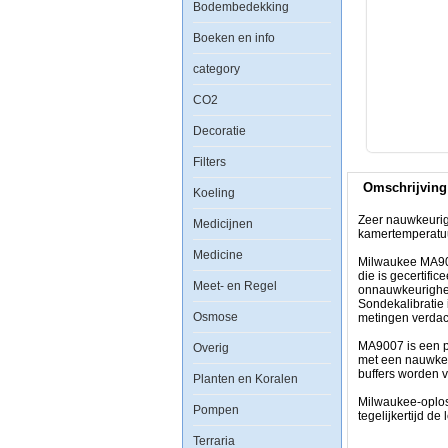
Bodembedekking
Milwaukee
MA9004
Calibratie
Boeken en info
ijkvloeistof
pH7.01
category
CO2
Decoratie
Filters
Zeer
nauwkeurige
Omschrijving
en
Koeling
stabiele
ijkvloeistof
Zeer nauwkeurige
Medicijnen
voor
kamertemperatu
het
Medicine
calibreren
Milwaukee MA900
van
die is gecertif
Meet- en Regel
pH-
onnauwkeurighed
meters
Sondekalibratie
Osmose
op
metingen verdac
een
pH-
MA9007 is een pH
Overig
waarde
met een nauwke
van
buffers worden v
Planten en Koralen
precies
7,01
Milwaukee-oplos
Pompen
bij
tegelijkertijd d
kamertemperatuur
Terraria
(25C).