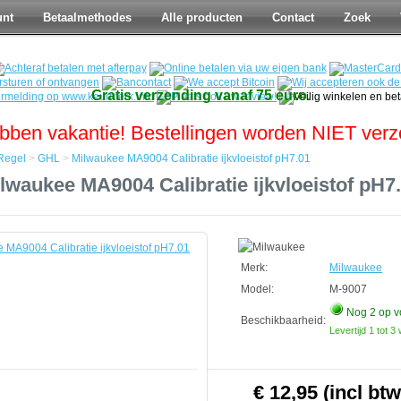
unt
Betaalmethodes
Alle producten
Contact
Zoek
Gratis verzending vanaf 75 euro.
bben vakantie! Bestellingen worden NIET ver
Regel
>
GHL
>
Milwaukee MA9004 Calibratie ijkvloeistof pH7.01
lwaukee MA9004 Calibratie ijkvloeistof pH7
Merk:
Milwaukee
Model:
M-9007
Nog 2
op v
Beschikbaarheid:
Levertijd 1 tot 
€ 12,95 (incl btw