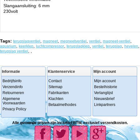
Slangaansluiting: 6 mm
230volt
Tags:
,
,
,
,
,
terugslagventiel
magneet
megneetventiel
ventiel
magneet-ventiel
,
,
,
,
,
,
,
aquarium
keerklep
luchtcompressor
terugslagklep
ventiel
terugslag
hevelen
,
,
terugslag ventiel
Informatie
Klantenservice
Mijn account
Bedrijfsinfo
Contact
Mijn account
Verzendinfo
Sitemap
Bestelhistorie
Retourneren
Fabrikanten
Verlanglijst
Algemene
Klachten
Nieuwsbrief
Voorwaarden
Betaalmethodes
Linkpartners
Privacy Policy
Alle getoonde prijzen zijn inclusief BTW, exclusief verzendkosten.