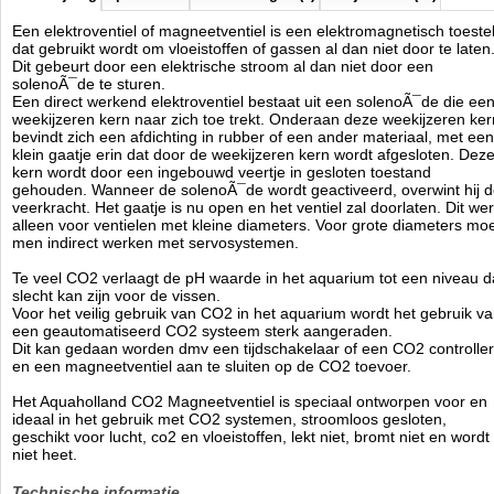
3.6
114
49.95
49.95
2026-09-06
1
Available from:
Aquariumonderdelen.nl
New
Een elektroventiel of magneetventiel is een elektromagnetisch toeste
dat gebruikt wordt om vloeistoffen of gassen al dan niet door te laten
Dit gebeurt door een elektrische stroom al dan niet door een
solenoÃ¯de te sturen.
Een direct werkend elektroventiel bestaat uit een solenoÃ¯de die ee
weekijzeren kern naar zich toe trekt. Onderaan deze weekijzeren ker
bevindt zich een afdichting in rubber of een ander materiaal, met een
klein gaatje erin dat door de weekijzeren kern wordt afgesloten. Dez
kern wordt door een ingebouwd veertje in gesloten toestand
gehouden. Wanneer de solenoÃ¯de wordt geactiveerd, overwint hij 
veerkracht. Het gaatje is nu open en het ventiel zal doorlaten. Dit wer
alleen voor ventielen met kleine diameters. Voor grote diameters mo
men indirect werken met servosystemen.
Te veel CO2 verlaagt de pH waarde in het aquarium tot een niveau d
slecht kan zijn voor de vissen.
Voor het veilig gebruik van CO2 in het aquarium wordt het gebruik v
een geautomatiseerd CO2 systeem sterk aangeraden.
Dit kan gedaan worden dmv een tijdschakelaar of een CO2 controller
en een magneetventiel aan te sluiten op de CO2 toevoer.
Het Aquaholland CO2 Magneetventiel is speciaal ontworpen voor en
ideaal in het gebruik met CO2 systemen, stroomloos gesloten,
geschikt voor lucht, co2 en vloeistoffen, lekt niet, bromt niet en wordt
niet heet.
Technische informatie