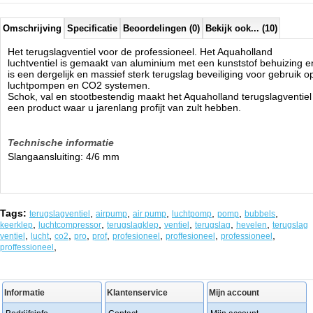
Omschrijving
Specificatie
Beoordelingen (0)
Bekijk ook... (10)
Het terugslagventiel voor de professioneel. Het Aquaholland
luchtventiel is gemaakt van aluminium met een kunststof behuizing e
is een dergelijk en massief sterk terugslag beveiliging voor gebruik o
luchtpompen en CO2 systemen.
Schok, val en stootbestendig maakt het Aquaholland terugslagventiel
een product waar u jarenlang profijt van zult hebben.
Technische informatie
Slangaansluiting: 4/6 mm
Tags:
,
,
,
,
,
,
terugslagventiel
airpump
air pump
luchtpomp
pomp
bubbels
,
,
,
,
,
,
keerklep
luchtcompressor
terugslagklep
ventiel
terugslag
hevelen
terugslag
,
,
,
,
,
,
,
,
ventiel
lucht
co2
pro
prof
profesioneel
proffesioneel
professioneel
,
proffessioneel
Informatie
Klantenservice
Mijn account