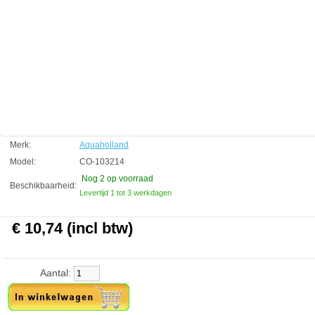
Technische informatie
Slangaansluiting: 4/6 mm
Aquaholland
Manufactured by:
Aquaholland
Model:
CO-103214
Product ID:
4.1
180
10.74
10.74
2026-08-25
2
Available from:
Aquariumonderdelen.nl
New
Merk:
Aquaholland
Model:
CO-103214
Nog 2
op voorraad
Beschikbaarheid:
Levertijd 1 tot 3 werkdagen
€ 10,74 (incl btw)
Aantal: