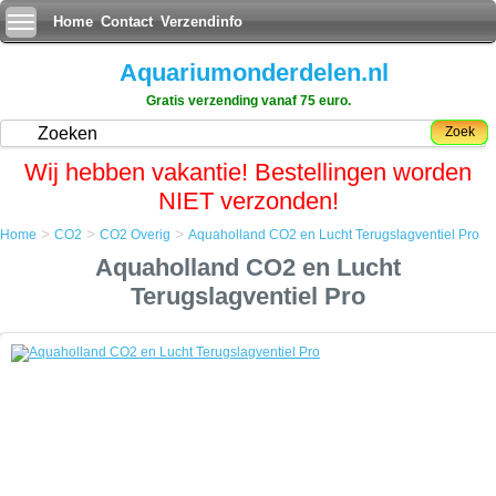
Home
Contact
Verzendinfo
Aquariumonderdelen.nl
Gratis verzending vanaf 75 euro.
Zoek
Wij hebben vakantie! Bestellingen worden
NIET verzonden!
>
>
>
Home
CO2
CO2 Overig
Aquaholland CO2 en Lucht Terugslagventiel Pro
Home
Aquaholland CO2 en Lucht
CO2
CO2 Overig
Terugslagventiel Pro
Aquaholland CO2 en Lucht Terugslagventiel Pro
Aquaholland CO2 en Lucht Terugslagventiel Pro
Het terugslagventiel voor de professioneel. Het Aquaholland
luchtventiel is gemaakt van aluminium met een kunststof behuizing en
is een dergelijk en massief sterk terugslag beveiliging voor gebruik op
luchtpompen en CO2 systemen.
Schok, val en stootbestendig maakt het Aquaholland terugslagventiel
een product waar u jarenlang profijt van zult hebben.