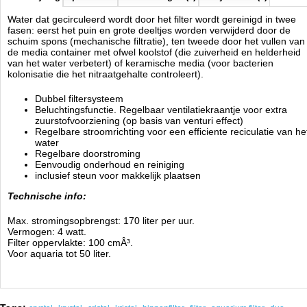
Water dat gecirculeerd wordt door het filter wordt gereinigd in twee
fasen: eerst het puin en grote deeltjes worden verwijderd door de
schuim spons (mechanische filtratie), ten tweede door het vullen van
de media container met ofwel koolstof (die zuiverheid en helderheid
van het water verbetert) of keramische media (voor bacterien
kolonisatie die het nitraatgehalte controleert).
Dubbel filtersysteem
Beluchtingsfunctie. Regelbaar ventilatiekraantje voor extra
zuurstofvoorziening (op basis van venturi effect)
Regelbare stroomrichting voor een efficiente reciculatie van he
water
Regelbare doorstroming
Eenvoudig onderhoud en reiniging
inclusief steun voor makkelijk plaatsen
Technische info:
Max. stromingsopbrengst: 170 liter per uur.
Vermogen: 4 watt.
Filter oppervlakte: 100 cmÂ³.
Voor aquaria tot 50 liter.