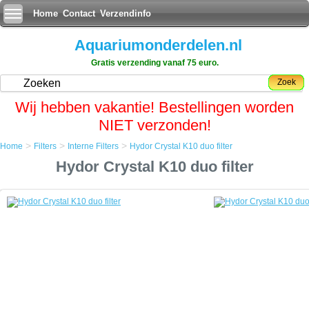
Home
Contact
Verzendinfo
Aquariumonderdelen.nl
Gratis verzending vanaf 75 euro.
Zoek
Wij hebben vakantie! Bestellingen worden
NIET verzonden!
>
>
>
Home
Filters
Interne Filters
Hydor Crystal K10 duo filter
Home
Hydor Crystal K10 duo filter
Filters
Interne Filters
Hydor Crystal K10 duo filter
Hydor Crystal K10 duo filter
Water dat gecirculeerd wordt door het filter wordt gereinigd in twee
fasen: eerst het puin en grote deeltjes worden verwijderd door de
schuim spons (mechanische filtratie), ten tweede door het vullen van
de media container met ofwel koolstof (die zuiverheid en helderheid
van het water verbetert) of keramische media (voor bacterien
kolonisatie die het nitraatgehalte controleert).
Dubbel filtersysteem