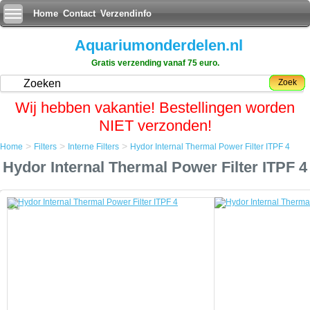
Home
Contact
Verzendinfo
Aquariumonderdelen.nl
Gratis verzending vanaf 75 euro.
Zoek
Wij hebben vakantie! Bestellingen worden
NIET verzonden!
>
>
>
Home
Filters
Interne Filters
Hydor Internal Thermal Power Filter ITPF 4
Home
Hydor Internal Thermal Power Filter ITPF 4
Filters
Interne Filters
Hydor Internal Thermal Power Filter ITPF 4
Hydor Internal Thermal Power Filter ITPF 4
Voor eenvoud en gemak bent u met de Hydor Internal Thermal Power
Filter ITPF aan het juiste adres. Door het universeel gecombineerde
verwarmings en filtersysteem wordt onderhoud een kwestie van luttele
minuten.
De bioflo kan op het filter worden geklikt voor extra aerobe filtratie,