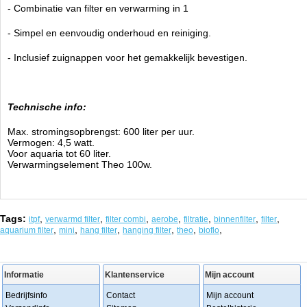
- Combinatie van filter en verwarming in 1
- Simpel en eenvoudig onderhoud en reiniging.
- Inclusief zuignappen voor het gemakkelijk bevestigen.
Technische info:
Max. stromingsopbrengst: 600 liter per uur.
Vermogen: 4,5 watt.
Voor aquaria tot 60 liter.
Verwarmingselement Theo 100w.
Tags:
,
,
,
,
,
,
,
itpf
verwarmd filter
filter combi
aerobe
filtratie
binnenfilter
filter
,
,
,
,
,
,
aquarium filter
mini
hang filter
hanging filter
theo
bioflo
Informatie
Klantenservice
Mijn account
Bedrijfsinfo
Contact
Mijn account