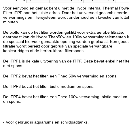
Voor eenvoud en gemak bent u met de Hydor Internal Thermal Powe
Technische info:
Filter ITPF aan het juiste adres. Door het universeel gecombineerde
verwarmings en filtersysteem wordt onderhoud een kwestie van lutte
Max. stromingsopbrengst: 600 liter per uur.
minuten.
Vermogen: 4,5 watt.
Voor aquaria tot 60 liter.
De bioflo kan op het filter worden geklikt voor extra aerobe filtratie,
Verwarmingselement Theo 100w.
daarnaast kan de Hydor Theo50w en 100w verwarmingselementen i
Hydor
de speciaal hiervoor gemaakte opening worden geplaatst. Een goed
Manufactured by:
Hydor
filtratie wordt bereikt door gebruik van speciale vervangbare
Model:
K-22100
koolcartridges of de herbruikbare filterspons.
Product ID:
8011195100057
3.9
174
54.95
54.95
2026-08-14
1
Available from:
Aquariumonderdelen.nl
De ITPF1 is de kale uitvoering van de ITPF. Deze bevat enkel het filt
New
met spons.
De ITPF2 bevat het filter, een Theo 50w verwarming en spons.
De ITPF3 bevat het filter, bioflo medium en spons.
De ITPF4 bevat het filter, een Theo 100w verwaming, bioflo medium
en spons.
- Voor gebruik in aquariums en schildpadtanks.