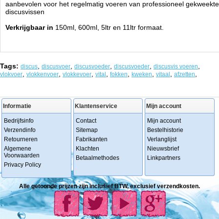
aanbevolen voor het regelmatig voeren van professioneel gekweekte
discusvissen
Verkrijgbaar in
150ml, 600ml, 5ltr en 11ltr formaat.
Tags:
,
,
,
,
,
discus
discusvoer
discusvoeder
discusvoeder
discusvis voeren
,
,
,
,
,
,
,
,
vlokvoer
vlokkenvoer
vlokkevoer
vital
fokken
kweken
vitaal
afzetten
Informatie
Klantenservice
Mijn account
Bedrijfsinfo
Contact
Mijn account
Verzendinfo
Sitemap
Bestelhistorie
Retourneren
Fabrikanten
Verlanglijst
Algemene
Klachten
Nieuwsbrief
Voorwaarden
Betaalmethodes
Linkpartners
Privacy Policy
Alle getoonde prijzen zijn inclusief BTW, exclusief verzendkosten.