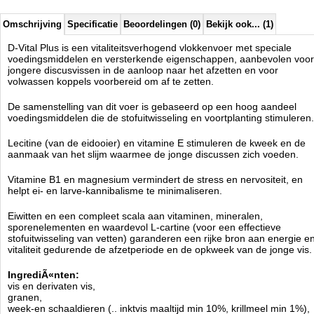
gelijkaardige werking.
Vitamine A 284 000 IE / kg,
Omschrijving
Specificatie
Beoordelingen (0)
Bekijk ook... (1)
vitamine D 3 2480 IE / kg,
Vitamine E 1 900 mg / kg,
D-Vital Plus is een vitaliteitsverhogend vlokkenvoer met speciale
Vitamine C 13 200 mg / kg,
voedingsmiddelen en versterkende eigenschappen, aanbevolen voor
L-carnitine 500 mg / kg.
jongere discusvissen in de aanloop naar het afzetten en voor
lecithine.
volwassen koppels voorbereid om af te zetten.
Kleurstoffen.
antioxidant.
De samenstelling van dit voer is gebaseerd op een hoog aandeel
Analyse:
voedingsmiddelen die de stofuitwisseling en voortplanting stimuleren.
ruw eiwit 49,0%,
ruw vet 9,5%,
Lecitine (van de eidooier) en vitamine E stimuleren de kweek en de
vezels 3,0%,
aanmaak van het slijm waarmee de jonge discussen zich voeden.
vocht 6,0%.
Vitamine B1 en magnesium vermindert de stress en nervositeit, en
Voeden
Vanwege zijn speciale eigenschappen wordt D-Vital Plus
helpt ei- en larve-kannibalisme te minimaliseren.
aanbevolen voor het regelmatig voeren van professioneel gekweekte
discusvissen
Eiwitten en een compleet scala aan vitaminen, mineralen,
sporenelementen en waardevol L-cartine (voor een effectieve
Verkrijgbaar in
150ml, 600ml, 5ltr en 11ltr formaat.
stofuitwisseling van vetten) garanderen een rijke bron aan energie e
Tropical
vitaliteit gedurende de afzetperiode en de opkweek van de jonge vis.
Manufactured by:
Tropical
Model:
TRD-020
Product ID:
5900469723555
IngrediÃ«nten:
3.4
253
12.98
12.98
2026-08-18
Pre-
vis en derivaten vis,
Available from:
Aquariumonderdelen.nl
Order
New
granen,
week-en schaaldieren (.. inktvis maaltijd min 10%, krillmeel min 1%),