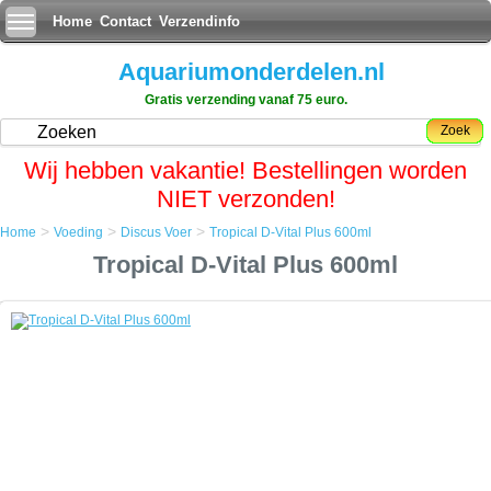
Home
Contact
Verzendinfo
Aquariumonderdelen.nl
Gratis verzending vanaf 75 euro.
Zoek
Wij hebben vakantie! Bestellingen worden
NIET verzonden!
>
>
>
Home
Voeding
Discus Voer
Tropical D-Vital Plus 600ml
Home
Tropical D-Vital Plus 600ml
Voeding
Discus Voer
Tropical D-Vital Plus 600ml
Tropical D-Vital Plus 600ml
D-Vital Plus is een vitaliteitsverhogend vlokkenvoer met speciale
voedingsmiddelen en versterkende eigenschappen, aanbevolen voor
jongere discusvissen in de aanloop naar het afzetten en voor
volwassen koppels voorbereid om af te zetten.
De samenstelling van dit voer is gebaseerd op een hoog aandeel
voedingsmiddelen die de stofuitwisseling en voortplanting stimuleren.