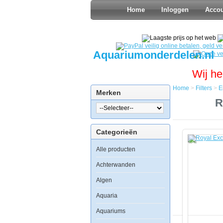
Home
Inloggen
Acco
Aquariumonderdelen.nl
Wij he
Home
>
Filters
>
E
Merken
Home
R
Filters
Eiwit
Afschuimer
Categorieën
Royal
Exclusiv
Alle producten
Bubble
King
de
Achterwanden
Luxe
200
Algen
intern
Aquaria
Aquariums