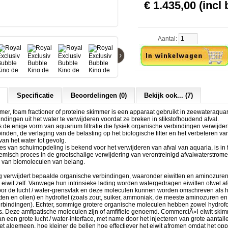
€ 1.435,00 (incl 
Aantal:
›
Specificatie
Beoordelingen (0)
Bekijk ook... (7)
mer, foam fractioner of proteine skimmer is een apparaat gebruikt in zeewateraqua
ndingen uit het water te verwijderen voordat ze breken in stikstofhoudend afval.
s de enige vorm van aquarium filtratie die fysiek organische verbindingen verwijder
inden, de verlaging van de belasting op het biologische filter en het verbeteren va
van het water tot gevolg.
s van schuimopdeling is bekend voor het verwijderen van afval van aquaria, is in f
misch proces in de grootschalige verwijdering van verontreinigd afvalwaterstromen
 van biomoleculen van belang.
g verwijdert bepaalde organische verbindingen, waaronder eiwitten en aminozuren
et eiwit zelf. Vanwege hun intrinsieke lading worden watergedragen eiwitten ofwel af
or de lucht / water-grensvlak en deze moleculen kunnen worden omschreven als 
tten en olien) en hydrofiel (zoals zout, suiker, ammoniak, de meeste aminozuren e
rbindingen). Echter, sommige grotere organische moleculen hebben zowel hydrof
es. Deze amfipatische moleculen zijn of amfifiele genoemd. CommerciÃ«l eiwit ski
n een grote lucht / water-interface, met name door het injecteren van grote aantalle
et algemeen, hoe kleiner de bellen hoe effectiever het eiwit afromen omdat het op