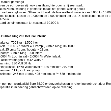
e manier gemengd.
 en de schroeven zijn ook van titaan, hierdoor is hij zeer sterk.
alles zo nauwkeurig is gemaakt, maakt het geheel weinig geluid.
mverbruik ligt tussen 38 en de 78 watt, de hoeveelheid water is van 3.000 tot 10.000
id lucht ligt tussen de 1.000 en de 3.000 ltr lucht per uur. Dit alles is gemeten bij
t 65cm .
aard schuimers gaan tot maximaal 10.000 ltr
e Bubble King 200 DeLuxe Intern:
ria van 700 liter - 1.500 liter
 h Air - 2.000 l / h Water = 1 Pomp (Bubble King) BK 1000.
at: 25 cm x 41 cm / hoogte ~ 62 cm.
pomp: Bubble King 1000 intern.
.000 l / h Luchtinlaat ~ 2.000 l / h Water inlaat.
 actief vermogen: P = 42 Watt / h.
panning: 230 Volt 50 Hz.
ingsklasse: IP 68 Water level: ~ 180 mm tot ~ 270 mm.
skimmer: 11 kg inclusief pomp.
 skimmer: 245 mm breed / 405 mm lengte / ~ 620 mm hoogte
an pompen wordt altijd Euro 35,00 onderzoekskosten in rekening gebracht door Roy
 reparatie in mindering gebracht worden op de rekening!