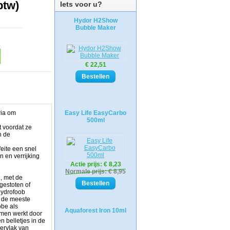
btw)
Iets voor u?
Hydor H2Show
Bubble Maker
€ 22,51
ria om
Easy Life EasyCarbo
500ml
t voordat ze
n de
eite een snel
 en verrijking
Actie prijs:
€ 8,23
Normale prijs: € 8,95
, met de
gestoten of
hydrofoob
n de meeste
obe als
Aquaforest Iron 10ml
mmen werkt door
n belletjes in de
pervlak van