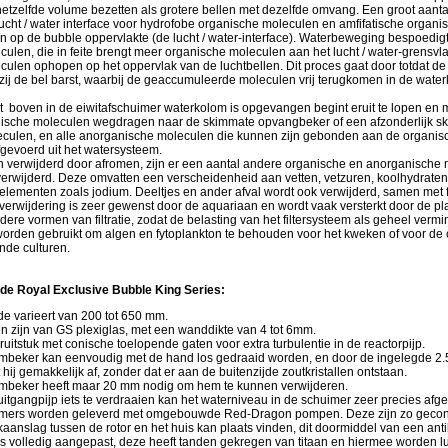
 hetzelfde volume bezetten als grotere bellen met dezelfde omvang. Een groot aantal
lucht / water interface voor hydrofobe organische moleculen en amfifatische organ
 op de bubble oppervlakte (de lucht / water-interface). Waterbeweging bespoedigt 
ulen, die in feite brengt meer organische moleculen aan het lucht / water-grensvla
ulen ophopen op het oppervlak van de luchtbellen. Dit proces gaat door totdat de 
nzij de bel barst, waarbij de geaccumuleerde moleculen vrij terugkomen in de wate
t boven in de eiwitafschuimer waterkolom is opgevangen begint eruit te lopen en 
ische moleculen wegdragen naar de skimmate opvangbeker of een afzonderlijk sk
culen, en alle anorganische moleculen die kunnen zijn gebonden aan de organis
gevoerd uit het watersysteem.
n verwijderd door afromen, zijn er een aantal andere organische en anorganische
verwijderd. Deze omvatten een verscheidenheid aan vetten, vetzuren, koolhydraten
elementen zoals jodium. Deeltjes en ander afval wordt ook verwijderd, samen met 
verwijdering is zeer gewenst door de aquariaan en wordt vaak versterkt door de pl
ere vormen van filtratie, zodat de belasting van het filtersysteem als geheel verm
worden gebruikt om algen en fytoplankton te behouden voor het kweken of voor de
nde culturen.
 de Royal Exclusive Bubble King Series:
e varieert van 200 tot 650 mm.
en zijn van GS plexiglas, met een wanddikte van 4 tot 6mm.
ruitstuk met conische toelopende gaten voor extra turbulentie in de reactorpijp.
mbeker kan eenvoudig met de hand los gedraaid worden, en door de ingelegde 2.
t hij gemakkelijk af, zonder dat er aan de buitenzijde zoutkristallen ontstaan.
mbeker heeft maar 20 mm nodig om hem te kunnen verwijderen.
itgangpijp iets te verdraaien kan het waterniveau in de schuimer zeer precies afg
mers worden geleverd met omgebouwde Red-Dragon pompen. Deze zijn zo gecons
aanslag tussen de rotor en het huis kan plaats vinden, dit doormiddel van een ant
is volledig aangepast, deze heeft tanden gekregen van titaan en hiermee worden l