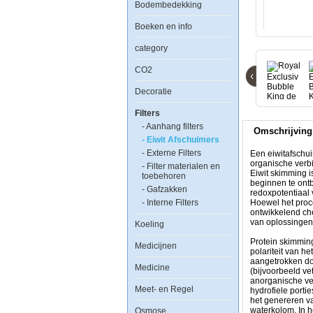
Bodembedekking
Boeken en info
Royal
category
Exclusiv
Bubble
CO2
King
‹
de
Decoratie
Luxe
200
Filters
intern
- Aanhang filters
Omschrijving
- Eiwit Afschuimers
- Externe Filters
Een eiwitafschui
organische verbi
- Filter materialen en
Eiwit skimming i
toebehoren
beginnen te ontb
- Gafzakken
redoxpotentiaal 
- Interne Filters
Een
Hoewel het proce
eiwitafschuimer,
ontwikkelend che
foam
van oplossingen
Koeling
fractioner
of
Protein skimmin
Medicijnen
proteine
polariteit van h
skimmer
aangetrokken do
Medicine
is
(bijvoorbeeld ve
een
anorganische ve
Meet- en Regel
apparaat
hydrofiele porti
gebruikt
het genereren va
in
waterkolom. In h
Osmose