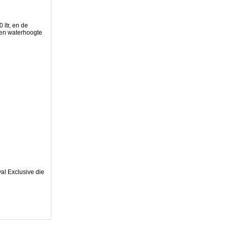
 ltr, en de
 een waterhoogte
al Exclusive die