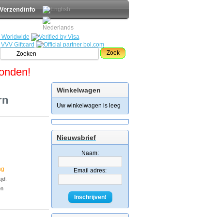
Verzendinfo
Zoek
zonden!
Winkelwagen
rn
Uw winkelwagen is leeg
Nieuwsbrief
Naam:
ng
Email adres:
jd:
en
Inschrijven!