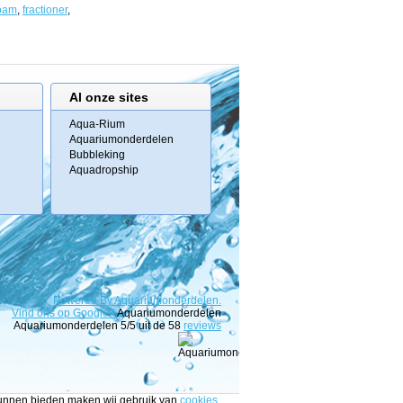
oam
,
fractioner
,
Al onze sites
Aqua-Rium
Aquariumonderdelen
Bubbleking
Aquadropship
Powered
By
Aquariumonderdelen.
Vind ons op Google+
Aquariumonderdelen
Aquariumonderdelen
5
/5 uit de
58
reviews
 kunnen bieden maken wij gebruik van
cookies
.