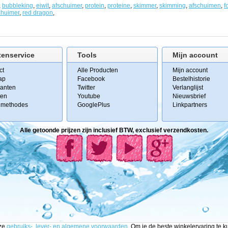
,
bubbleking
,
eiwit
,
afschuimer
,
protein
,
proteine
,
skimmer
,
skimming
,
afschuimen
,
f
chuimer
,
red dragon
,
tenservice
Tools
Mijn account
ct
Alle Producten
Mijn account
ap
Facebook
Bestelhistorie
kanten
Twitter
Verlanglijst
ten
Youtube
Nieuwsbrief
lmethodes
GooglePlus
Linkpartners
Alle getoonde prijzen zijn inclusief BTW, exclusief verzendkosten.
nze
gebruiks-, lever- en algemene voorwaarden
. Om je de beste winkelervaring te