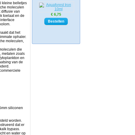
 kleine belletjes
ische moleculen
diffusie van
€ 6,75
k toelaat en de
interface
rkolom.
maakt dat het
immate ophaler.
che moleculen,
 moleculen die
, metalen zoals
fytoplankton en
aatsing van de
inderd.
 commerciele
5mm siliconen
esteld worden.
trueerd dat er
ikalk bypass.
ucht en water op