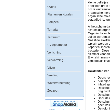
zeewateraquaria
kleine belletjes
om
geeft een grote 
Overig
organische
om te verzamelen
verbindingen
organische molec
Planten en Koralen
uit
organische molec
het
verzadigd is, te
Pompen
water
te
Al het schuim da
Terraria
verwijderen
schuim de organ
voordat
Organische mole
ze
zullen worden af
Terrarium
breken
Naast de eiwitte
in
typisch worden 
UV Apparatuur
stikstofhoudend
koper en sporen
afval.
bacterien. Deze 
Verlichting
Eiwit
skimmer voor and
skimming
Eiwit skimmers 
Verwarming
is
verkoop als leve
de
Vijver
enige
vorm
Kwaliteiten van
van
Voeding
Doorsned
aquarium
Alle pijp
filtratie
Waterverbetering
Inlaad sp
die
De schui
fysiek
Zeezout
ring dich
organische
De schui
verbindingen
Door de u
verwijdert
De schui
voordat
geen kalk
ze
De rotor 
beginnen