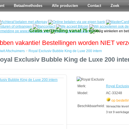
unt
Betaalmethodes
Alle producten
Contact
Zoek
Gratis verzending vanaf 75 euro.
bben vakantie! Bestellingen worden NIET ver
iwit Afschuimers
>
Royal Exclusiv Bubble King de Luxe 200 intern
oyal Exclusiv Bubble King de Luxe 200 inte
s
Merk:
Royal Exclusiv
Model:
AC-33248
op bestelli
Beschikbaarheid:
Verwachte leverti
3 tot 9 werkdag