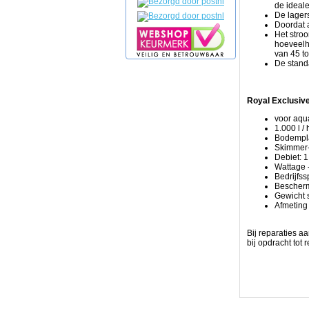
de ideal
te
De lagers
ontbinden,
Doordat 
de
Het stroo
verlaging
hoeveelhe
van
van 45 to
de
De stand
belasting
op
het
biologische
Royal Exclusiv
filter
en
voor aqua
het
1.000 l /
verbeteren
Bodempla
van
Skimmer-
de
Debiet: 1
redoxpotentiaal
Wattage -
van
Bedrijfss
het
Bescherm
water
Gewicht 
tot
Afmeting
gevolg.
Hoewel
het
Bij reparaties a
proces
bij opdracht tot
van
schuimopdeling
is
bekend
voor
het
verwijderen