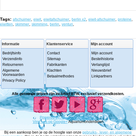
Tags:
,
,
,
,
,
,
afschuimer
eiwit
eiwitafschuimer
berlin x2
eiwit-afschuimer
proteine
,
,
,
,
,
eiwitten
skimmer
skimming
berlin
venturi
Informatie
Klantenservice
Mijn account
Bedrijfsinfo
Contact
Mijn account
Verzendinfo
Sitemap
Bestelhistorie
Retourneren
Fabrikanten
Verlanglijst
Algemene
Klachten
Nieuwsbrief
Voorwaarden
Betaalmethodes
Linkpartners
Privacy Policy
Alle getoonde prijzen zijn inclusief BTW, exclusief verzendkosten.
Powered
By
Aquariumonderdelen.
Vind ons op Google+
Aquariumonderdelen
Bij een aankoop ben je op de hoogte van onze
gebruiks-, lever- en algemene