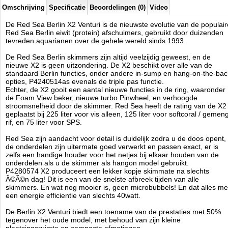
Omschrijving
Specificatie
Beoordelingen (0)
Video
- Quick-fit koppelbare onderdelen voor eenvoudig onderhoud
De Red Sea Berlin X2 Venturi is de nieuwste evolutie van de populair
- Hoge prestatie pomp met venturi
Red Sea Berlin eiwit (protein) afschuimers, gebruikt door duizenden
tevreden aquarianen over de gehele wereld sinds 1993.
- Nieuwe Venturi (hoge luchtstroom injector) design
De Red Sea Berlin skimmers zijn altijd veelzijdig geweest, en de
- Volledig afneembaar voor eenvoudig onderhoud
nieuwe X2 is geen uitzondering. De X2 beschikt over alle van de
standaard Berlin functies, onder andere in-sump en hang-on-the-bac
- Max. pomp capaciteit: 600 l/u
opties, P4240514as evenals de triple pas functie.
Echter, de X2 gooit een aantal nieuwe functies in de ring, waaronder
- Max. lucht doorvoer: 200 l/u
de Foam View beker, nieuwe turbo Pinwheel, en verhoogde
stroomsnelheid door de skimmer. Red Sea heeft de rating van de X2
- Geschikt voor zowel intern als hang-on gebruik.
geplaatst bij 225 liter voor vis alleen, 125 liter voor softcoral / gemen
rif, en 75 liter voor SPS.
- Voor zeewateraquaria van 200 - 600 liter
Red Sea zijn aandacht voor detail is duidelijk zodra u de doos opent,
Red Sea
de onderdelen zijn uitermate goed verwerkt en passen exact, er is
Manufactured by:
Red Sea
zelfs een handige houder voor het netjes bij elkaar houden van de
Model:
RED-50050
onderdelen als u de skimmer als hangon model gebruikt.
Product ID:
P4280574 X2 produceert een lekker kopje skimmate na slechts
3.2
292
209.95
209.95
2026-08-16
Available from:
Aquariumonderdelen.nl
Ã©Ã©n dag! Dit is een van de snelste afbreek tijden van alle
Pre-Order
New
skimmers. En wat nog mooier is, geen microbubbels! En dat alles me
een energie efficientie van slechts 40watt.
De Berlin X2 Venturi biedt een toename van de prestaties met 50%
tegenover het oude model, met behoud van zijn kleine