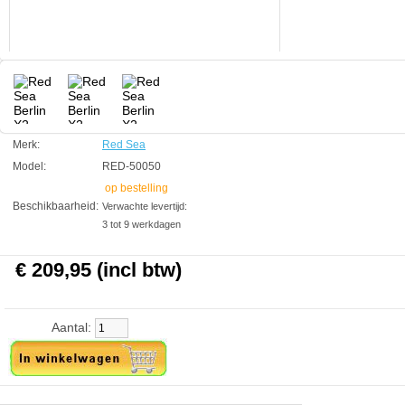
Echter, de X2 gooit een aantal nieuwe functies in de ring, waaronder
de Foam View beker, nieuwe turbo Pinwheel, en verhoogde
stroomsnelheid door de skimmer. Red Sea heeft de rating van de X2
geplaatst bij 225 liter voor vis alleen, 125 liter voor softcoral / gemengd
rif, en 75 liter voor SPS.
Red Sea zijn aandacht voor detail is duidelijk zodra u de doos opent,
de onderdelen zijn uitermate goed verwerkt en passen exact, er is
zelfs een handige houder voor het netjes bij elkaar houden van de
onderdelen als u de skimmer als hangon model gebruikt.
Merk:
Red Sea
P4280574 X2 produceert een lekker kopje skimmate na slechts
ÃÂ©ÃÂ©n dag! Dit is een van de snelste afbreek tijden van alle
Model:
RED-50050
skimmers. En wat nog mooier is, geen microbubbels! En dat alles met
op bestelling
een energie efficientie van slechts 40watt.
Beschikbaarheid:
Verwachte levertijd:
De Berlin X2 Venturi biedt een toename van de prestaties met 50%
3 tot 9 werkdagen
tegenover het oude model, met behoud van zijn kleine
plaatsingsruimte en compacte afmetingen.
€ 209,95 (incl btw)
Specificaties:
- 50% verhoging van de efficiency ten opzichte van het vorige model
Aantal:
- Verbeterde Triple-Pass reactie kamer
- Gepatenteerde FoamView collectie cup
- Super compact ontwerp