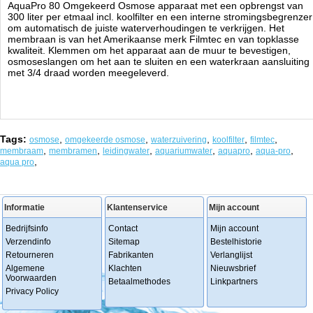
AquaPro 80
Omgekeerd Osmose apparaat met een opbrengst van
300 liter per etmaal incl. koolfilter en een interne stromingsbegrenzer
om automatisch de juiste waterverhoudingen te verkrijgen. Het
membraan is van het Amerikaanse merk Filmtec en van topklasse
kwaliteit. Klemmen om het apparaat aan de muur te bevestigen,
osmoseslangen om het aan te sluiten en een waterkraan aansluiting
met 3/4 draad worden meegeleverd.
Tags:
,
,
,
,
,
osmose
omgekeerde osmose
waterzuivering
koolfilter
filmtec
,
,
,
,
,
,
membraam
membramen
leidingwater
aquariumwater
aquapro
aqua-pro
,
aqua pro
Informatie
Klantenservice
Mijn account
Bedrijfsinfo
Contact
Mijn account
Verzendinfo
Sitemap
Bestelhistorie
Retourneren
Fabrikanten
Verlanglijst
Algemene
Klachten
Nieuwsbrief
Voorwaarden
Betaalmethodes
Linkpartners
Privacy Policy