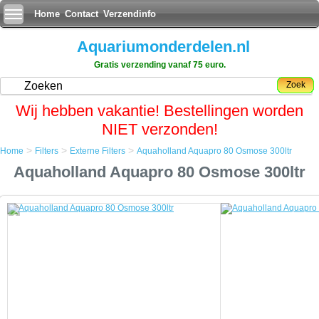
Home
Contact
Verzendinfo
Aquariumonderdelen.nl
Gratis verzending vanaf 75 euro.
Zoek
Wij hebben vakantie! Bestellingen worden
NIET verzonden!
>
>
>
Home
Filters
Externe Filters
Aquaholland Aquapro 80 Osmose 300ltr
Home
Aquaholland Aquapro 80 Osmose 300ltr
Filters
Externe Filters
Aquaholland Aquapro 80 Osmose 300ltr
Aquaholland Aquapro 80 Osmose 300ltr
De kwaliteit van ons drinkwater is nogal verschillend. Het water is of te
hard of heeft een te hoge PH. Leidingwater bevat voor ons aquarium
nog te veel slechte stoffen. Een osmose apparaat is hiervoor de
oplossing. Een osmose apparaat werkt op de druk van de
waterleiding. Leidingwater dat uw osmose installatie inkomt wordt
drievoudig gefilterd: - eerst worden alle 'grove' deeltjes uit het water