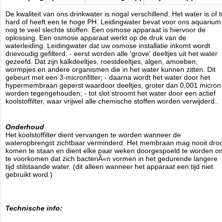
Aquaholland
De kwaliteit van ons drinkwater is nogal verschillend. Het water is of t
Manufactured by:
Aquaholland
hard of heeft een te hoge PH. Leidingwater bevat voor ons aquarium
Model:
OS-103601
nog te veel slechte stoffen. Een osmose apparaat is hiervoor de
Product ID:
oplossing. Een osmose apparaat werkt op de druk van de
3.4
118
99.95
99.95
2026-08-24
1
Available from:
Aquariumonderdelen.nl
waterleiding. Leidingwater dat uw osmose installatie inkomt wordt
New
drievoudig gefilterd: - eerst worden alle 'grove' deeltjes uit het water
gezeefd. Dat zijn kalkdeeltjes, roestdeeltjes, algen, amoeben,
wormpjes en andere organismen die in het water kunnen zitten. Dit
gebeurt met een 3-micronfilter; - daarna wordt het water door het
hypermembraan geperst waardoor deeltjes, groter dan 0,001 micron
worden tegengehouden; - tot slot stroomt het water door een actief
koolstoffilter, waar vrijwel alle chemische stoffen worden verwijderd..
Onderhoud
Het koolstoffilter dient vervangen te worden wanneer de
wateropbrengst zichtbaar verminderd. Het membraan mag nooit dro
komen te staan en dient elke paar weken doorgespoeld te worden o
te voorkomen dat zich bacteriÃ«n vormen in het gedurende langere
tijd stilstaande water. (dit alleen wanneer het apparaat een tijd niet
gebruikt word.)
Technische info: