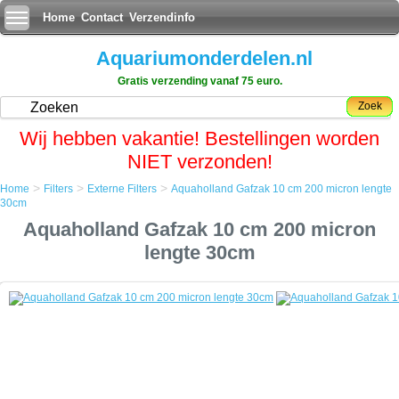
Home
Contact
Verzendinfo
Aquariumonderdelen.nl
Gratis verzending vanaf 75 euro.
Zoek
Wij hebben vakantie! Bestellingen worden
NIET verzonden!
>
>
>
Home
Filters
Externe Filters
Aquaholland Gafzak 10 cm 200 micron lengte
Home
30cm
Filters
Aquaholland Gafzak 10 cm 200 micron
Externe Filters
Aquaholland Gafzak 10 cm 200 micron lengte 30cm
lengte 30cm
Aquaholland Gafzak 10 cm 200 micron lengte 30cm
Een Gafzak is een filtratiezak bestaande uit diverse lagen druk geperst
waterdoorlatend vezelmateriaal.
Van origine werd de Gafzak alleen industrieel gebruikt en behorend
eigenlijk te werken in een gesloten drukfilter.
Maar door zijn fijnmazigheid kwam de aquariumwereld al gauw op het
idee om ze drukloos te gebruiken vanwege het zeer fijne