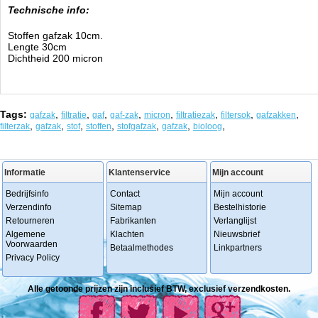
Technische info:
Stoffen gafzak 10cm.
Lengte 30cm
Dichtheid 200 micron
Tags:
,
,
,
,
,
,
,
,
gafzak
filtratie
gaf
gaf-zak
micron
filtratiezak
filtersok
gafzakken
,
,
,
,
,
,
,
filterzak
gafzak
stof
stoffen
stofgafzak
gafzak
bioloog
Informatie
Klantenservice
Mijn account
Bedrijfsinfo
Contact
Mijn account
Verzendinfo
Sitemap
Bestelhistorie
Retourneren
Fabrikanten
Verlanglijst
Algemene
Klachten
Nieuwsbrief
Voorwaarden
Betaalmethodes
Linkpartners
Privacy Policy
Alle getoonde prijzen zijn inclusief BTW, exclusief verzendkosten.