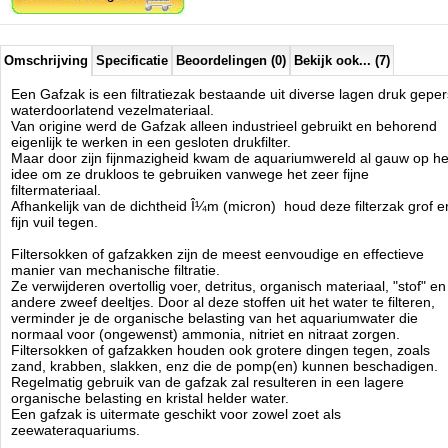
Omschrijving
Specificatie
Beoordelingen (0)
Bekijk ook... (7)
Een Gafzak is een filtratiezak bestaande uit diverse lagen druk geper
waterdoorlatend vezelmateriaal.
Van origine werd de Gafzak alleen industrieel gebruikt en behorend
eigenlijk te werken in een gesloten drukfilter.
Maar door zijn fijnmazigheid kwam de aquariumwereld al gauw op he
idee om ze drukloos te gebruiken vanwege het zeer fijne
filtermateriaal.
Afhankelijk van de dichtheid Î¼m (micron) houd deze filterzak grof e
fijn vuil tegen.
Filtersokken of gafzakken zijn de meest eenvoudige en effectieve
manier van mechanische filtratie.
Ze verwijderen overtollig voer, detritus, organisch materiaal, "stof" en
andere zweef deeltjes. Door al deze stoffen uit het water te filteren,
verminder je de organische belasting van het aquariumwater die
normaal voor (ongewenst) ammonia, nitriet en nitraat zorgen.
Filtersokken of gafzakken houden ook grotere dingen tegen, zoals
zand, krabben, slakken, enz die de pomp(en) kunnen beschadigen.
Regelmatig gebruik van de gafzak zal resulteren in een lagere
organische belasting en kristal helder water.
Een gafzak is uitermate geschikt voor zowel zoet als
zeewateraquariums.