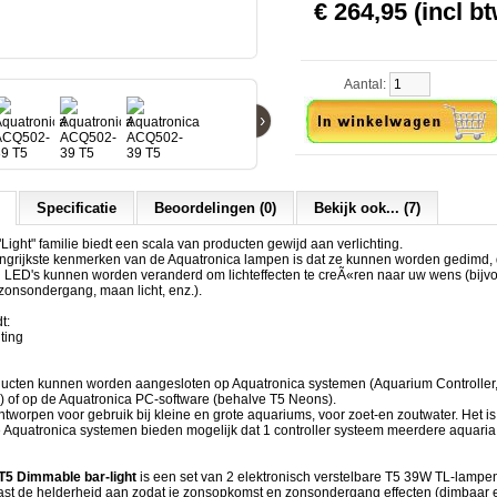
€ 264,95 (incl bt
Aantal:
›
Specificatie
Beoordelingen (0)
Bekijk ook... (7)
Light" familie biedt een scala van producten gewijd aan verlichting.
ngrijkste kenmerken van de Aquatronica lampen is dat ze kunnen worden gedimd, 
 LED's kunnen worden veranderd om lichteffecten te creÃ«ren naar uw wens (bijv
onsondergang, maan licht, enz.).
t:
ting
oducten kunnen worden aangesloten op Aquatronica systemen (Aquarium Controller, 
) of op de Aquatronica PC-software (behalve T5 Neons).
ntworpen voor gebruik bij kleine en grote aquariums, voor zoet-en zoutwater. Het is
e de Aquatronica systemen bieden mogelijk dat 1 controller systeem meerdere aquaria
T5 Dimmable bar-light
is een set van 2 elektronisch verstelbare T5 39W TL-lampe
ast de helderheid aan zodat je zonsopkomst en zonsondergang effecten (dimbaar ef