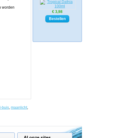
an worden
€ 3,98
tl-buis
,
maanlicht
,
Al onze sites