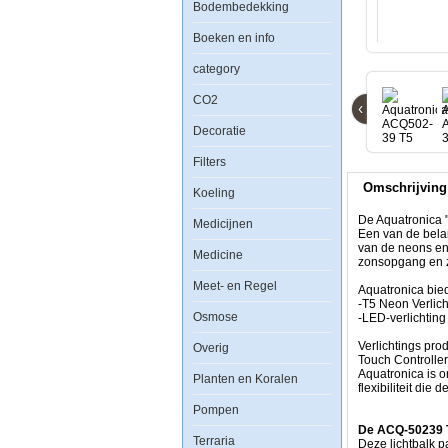
Bodembedekking
Boeken en info
Aquatronica
ACQ502-
category
39
T5
CO2
Dimmable
‹
bar-
Decoratie
light
2x39w
Filters
Omschrijving
Koeling
De Aquatronica "
Medicijnen
Een van de bela
van de neons en
Medicine
De
zonsopgang en z
Aquatronica
Meet- en Regel
"Light"
Aquatronica bied
familie
-T5 Neon Verlich
Osmose
biedt
-LED-verlichting
een
scala
Verlichtings pr
Overig
van
Touch Controller
producten
Aquatronica is o
Planten en Koralen
gewijd
flexibiliteit di
aan
Pompen
verlichting.
Een
De ACQ-50239
Terraria
van
Deze lichtbalk p