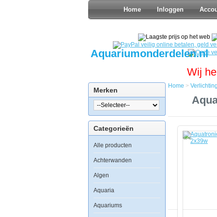
Home
Inloggen
Acco
Aquariumonderdelen.nl
Wij he
Home
>
Verlichtin
Merken
Home
Aqua
Verlichting
T5
Verlichting
Categorieën
Aquatronic
ACQ502-
Alle producten
39
T5
Dimmable
Achterwanden
bar-
light
Algen
2x39w
Aquaria
Aquariums