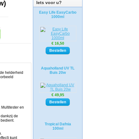
w)
Iets voor u?
Easy Life EasyCarbo
1000ml
€ 16,50
Aquaholland UV TL
de helderheid
Buis 20w
oorbeeld
€ 49,95
Multitester en
 dankzij de
 bedient.
Tropical Dafnia
100ml
n.
fect) kunt