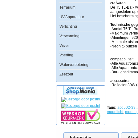
de
creÃ«ren.
Terrarium
belangrijkste
De T5 TL-Balk w
kenmerken
aangesloten op 
van
Het bescherming
UV Apparatuur
de
Aquatronica
Technische geg
Verlichting
lampen
-Aantal T5 TL Bu
is
-Maximum verm
Verwarming
dat
-Afmetingen 9
ze
-Minimale afsta
Vijver
kunnen
-Neon t5 buizen 
worden
gedimd,
Voeding
de
compatibiliteit:
helderheid
-Alle Aquatroni
Waterverbetering
van
-Alle Aquatron
de
-Bar-light dimm
Zeezout
neons
en
accessoires:
LED's
-Reflector 39W
kunnen
worden
veranderd
om
lichteffecten
Tags:
acq502-39
,
te
moonlicht
,
moonlig
creÃÂ«ren
naar
uw
wens
(bijvoorbeeld
Informatie
Klan