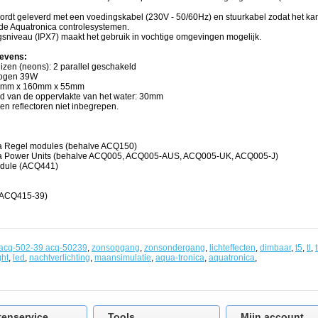
ordt geleverd met een voedingskabel (230V - 50/60Hz) en stuurkabel zodat het k
de Aquatronica controlesystemen.
sniveau (IPX7) maakt het gebruik in vochtige omgevingen mogelijk.
evens:
izen (neons): 2 parallel geschakeld
ogen 39W
20mm x 160mm x 55mm
nd van de oppervlakte van het water: 30mm
en reflectoren niet inbegrepen.
ca Regel modules (behalve ACQ150)
ica Power Units (behalve ACQ005, ACQ005-AUS, ACQ005-UK, ACQ005-J)
odule (ACQ441)
 (ACQ415-39)
acq-502-39 acq-50239
,
zonsopgang
,
zonsondergang
,
lichteffecten
,
dimbaar
,
t5
,
tl
,
ht
,
led
,
nachtverlichting
,
maansimulatie
,
aqua-tronica
,
aquatronica
,
tenservice
Tools
Mijn account