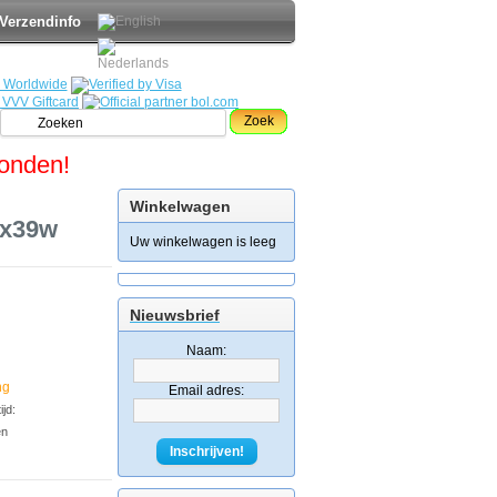
Verzendinfo
Zoek
zonden!
Winkelwagen
2x39w
Uw winkelwagen is leeg
Nieuwsbrief
Naam:
ng
Email adres:
jd:
en
Inschrijven!