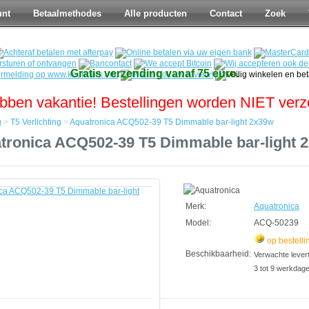
unt
Betaalmethodes
Alle producten
Contact
Zoek
Gratis verzending vanaf 75 euro.
bben vakantie! Bestellingen worden NIET ver
g
>
T5 Verlichting
>
Aquatronica ACQ502-39 T5 Dimmable bar-light 2x39w
tronica ACQ502-39 T5 Dimmable bar-light 
a
Merk:
Aquatronica
Model:
ACQ-50239
op bestelli
Beschikbaarheid:
Verwachte leverti
3 tot 9 werkdag