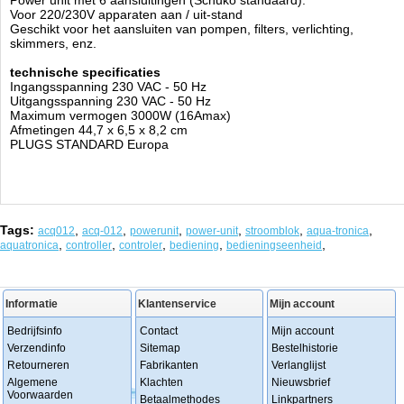
Power unit met 6 aansluitingen (Schuko standaard).
Voor 220/230V apparaten aan / uit-stand
Geschikt voor het aansluiten van pompen, filters, verlichting,
skimmers, enz.
technische specificaties
Ingangsspanning 230 VAC - 50 Hz
Uitgangsspanning 230 VAC - 50 Hz
Maximum vermogen 3000W (16Amax)
Afmetingen 44,7 x 6,5 x 8,2 cm
PLUGS STANDARD Europa
Tags:
,
,
,
,
,
,
acq012
acq-012
powerunit
power-unit
stroomblok
aqua-tronica
,
,
,
,
,
aquatronica
controller
controler
bediening
bedieningseenheid
Informatie
Klantenservice
Mijn account
Bedrijfsinfo
Contact
Mijn account
Verzendinfo
Sitemap
Bestelhistorie
Retourneren
Fabrikanten
Verlanglijst
Algemene
Klachten
Nieuwsbrief
Voorwaarden
Betaalmethodes
Linkpartners