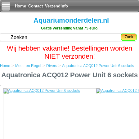
Home
Contact
Verzendinfo
Aquariumonderdelen.nl
Gratis verzending vanaf 75 euro.
Zoek
Wij hebben vakantie! Bestellingen worden
NIET verzonden!
>
>
>
Home
Meet- en Regel
Divers
Aquatronica ACQ012 Power Unit 6 sockets
Home
Aquatronica ACQ012 Power Unit 6 sockets
Meet- en Regel
Divers
Aquatronica ACQ012 Power Unit 6 sockets
Aquatronica ACQ012 Power Unit 6 sockets
Elke Aquatronica Power Unit bestaat uit een "elektronisch gedeelte" en
een "stopcontactendeel".
- Het elektronisch gedeelte (electronic part) verbindt elke afzonderlijke
Power Unit aan het systeem, alsmede andere accessoires; dit deel
bevat ook twee aansluitingen voor de directe aansluiting van