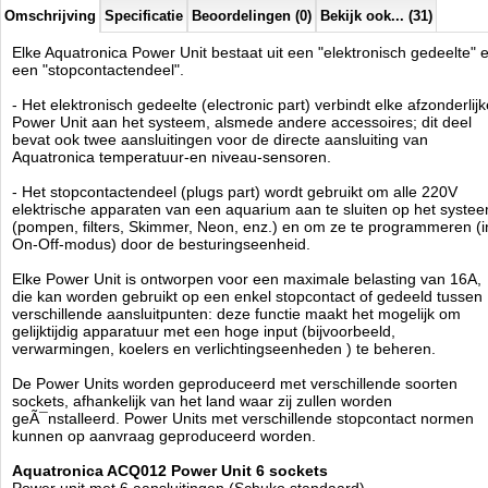
Afmetingen 44,7 x 6,5 x 8,2 cm
Omschrijving
Specificatie
Beoordelingen (0)
Bekijk ook... (31)
PLUGS STANDARD Europa
Elke Aquatronica Power Unit bestaat uit een "elektronisch gedeelte" 
Aquatronica
een "stopcontactendeel".
Manufactured by:
Aquatronica
Model:
ACQ-012
- Het elektronisch gedeelte (electronic part) verbindt elke afzonderlijk
Product ID:
Power Unit aan het systeem, alsmede andere accessoires; dit deel
4
178
189.95
189.95
2026-08-17
Available from:
Aquariumonderdelen.nl
bevat ook twee aansluitingen voor de directe aansluiting van
Pre-Order
New
Aquatronica temperatuur-en niveau-sensoren.
- Het stopcontactendeel (plugs part) wordt gebruikt om alle 220V
elektrische apparaten van een aquarium aan te sluiten op het syste
(pompen, filters, Skimmer, Neon, enz.) en om ze te programmeren (i
On-Off-modus) door de besturingseenheid.
Elke Power Unit is ontworpen voor een maximale belasting van 16A,
die kan worden gebruikt op een enkel stopcontact of gedeeld tussen
verschillende aansluitpunten: deze functie maakt het mogelijk om
gelijktijdig apparatuur met een hoge input (bijvoorbeeld,
verwarmingen, koelers en verlichtingseenheden ) te beheren.
De Power Units worden geproduceerd met verschillende soorten
sockets, afhankelijk van het land waar zij zullen worden
geÃ¯nstalleerd. Power Units met verschillende stopcontact normen
kunnen op aanvraag geproduceerd worden.
Aquatronica ACQ012 Power Unit 6 sockets