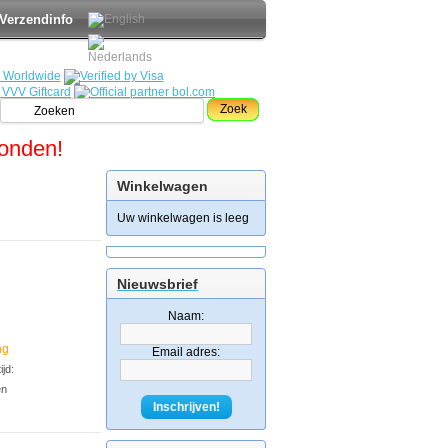
Verzendinfo
Zoek
zonden!
Winkelwagen
Uw winkelwagen is leeg
Nieuwsbrief
Naam:
ng
Email adres:
jd:
en
Inschrijven!