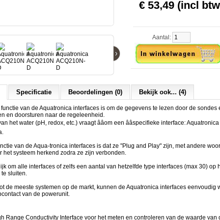
€ 53,49 (incl btw
Aantal:
›
Specificatie
Beoordelingen (0)
Bekijk ook... (4)
 functie van de Aquatronica interfaces is om de gegevens te lezen door de sondes
en en doorsturen naar de regeleenheid.
n het water (pH, redox, etc.) vraagt ââom een ââspecifieke interface: Aquatronica
a.
nctie van de Aqua-tronica interfaces is dat ze "Plug and Play" zijn, met andere wo
r het systeem herkend zodra ze zijn verbonden.
ijk om alle interfaces of zelfs een aantal van hetzelfde type interfaces (max 30) op
 te sluiten.
 tot de meeste systemen op de markt, kunnen de Aquatronica interfaces eenvoudig 
pcontact van de powerunit.
h Range Conductivity Interface voor het meten en controleren van de waarde van 