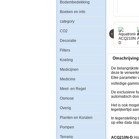
Bodembedekking
Interface
Boeken en info
category
De
belangrijkste
CO2
‹
functie
van
Decoratie
de
Aquatronica
Filters
interfaces
is
Omschrijving
om
Koeling
de
gegevens
De belangrijkste
Medicijnen
te
deze te verwerk
lezen
Elke parameter va
Medicine
door
volledige gamm
de
Meet- en Regel
sondes
De exclusieve fu
en
automatisch doo
Osmose
elektroden
en
Het is ook mogel
deze
Overig
tegelijkertijd aan
te
verwerken
Planten en Koralen
In tegenstelling
en
op elke data sto
doorsturen
Pompen
naar
de
Terraria
ACQ210N-D
Hig
regeleenheid.