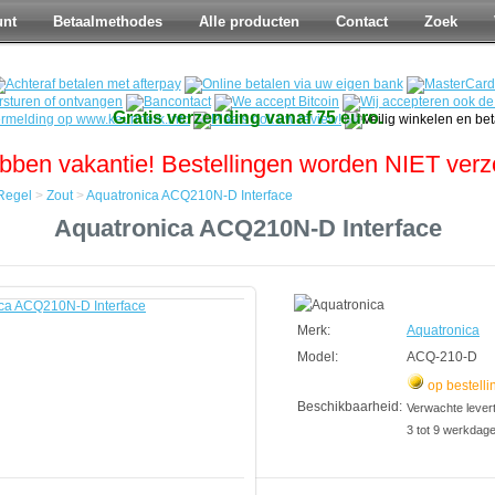
unt
Betaalmethodes
Alle producten
Contact
Zoek
Gratis verzending vanaf 75 euro.
bben vakantie! Bestellingen worden NIET ver
Regel
>
Zout
>
Aquatronica ACQ210N-D Interface
Aquatronica ACQ210N-D Interface
a
Merk:
Aquatronica
Model:
ACQ-210-D
op bestelli
Beschikbaarheid:
Verwachte leverti
3 tot 9 werkdag