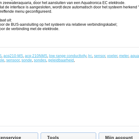
n zeewateraquaria, door het aansluiten van een Aquatronica EC elektrode.
t de interface is aangesloten, wordt deze automatisch door het systeem herkend 
treffende menu geconfigureerd.
aat uit:
or de BUS-aansluiting op het systeem via relatieve verbindingskabel;
or de verbinding met de elektrode.
eke
S
,
acq210-MS
,
acq-210NMS
,
low range conductivity
,
lrc
,
sensor
,
voeler
,
meter
,
aqua
ole
,
sensoor
,
sonde
,
sondes
,
geleidbaarheid
,
tenservice
Tools
Mijn account