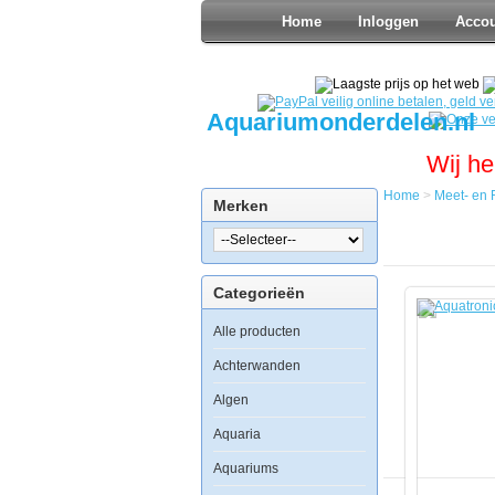
Home
Inloggen
Acco
Aquariumonderdelen.nl
Wij he
Home
>
Meet- en 
Merken
Home
Meet-
en
Regel
Categorieën
Zout
Aquatronic
Alle producten
ACQ210N-
D
Interface
Achterwanden
Algen
Aquaria
Aquatronica
Aquariums
ACQ210N-
D