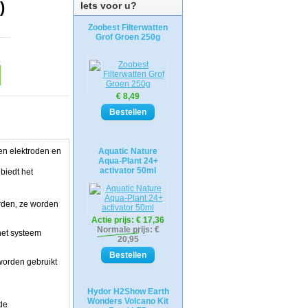
)
Iets voor u?
Zoobest Filterwatten
Grof Groen 250g
€ 8,49
 en elektroden en
Aquatic Nature
Aqua-Plant 24+
activator 50ml
 biedt het
orden, ze worden
Actie prijs:
€ 17,36
Normale prijs: €
 het systeem
20,95
worden gebruikt
Hydor H2Show Earth
Wonders Volcano Kit
de