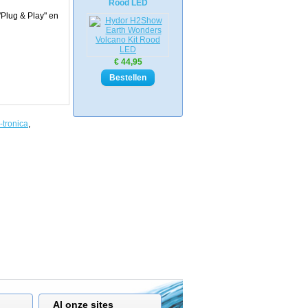
Rood LED
"Plug & Play" en
€ 44,95
-tronica
,
Al onze sites