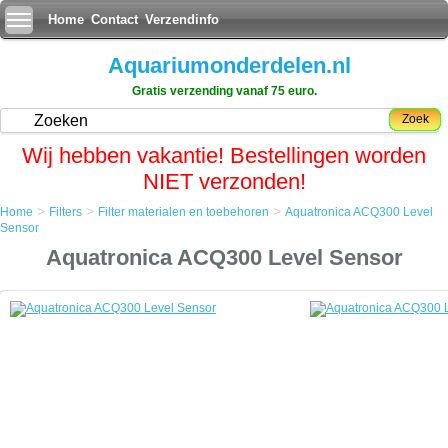
Home
Contact
Verzendinfo
Aquariumonderdelen.nl
Gratis verzending vanaf 75 euro.
Zoek
Wij hebben vakantie! Bestellingen worden
NIET verzonden!
>
>
>
Home
Filters
Filter materialen en toebehoren
Aquatronica ACQ300 Level
Home
Sensor
Filters
Aquatronica ACQ300 Level Sensor
Filter materialen en toebehoren
Aquatronica ACQ300 Level Sensor
Aquatronica ACQ300 Level Sensor
De "Elektroden en Sensoren" familie van Aquatronica biedt een scala
van sondes en sensoren voor het meten van de belangrijkste
chemische en fysische eigenschappen van zoet- en zoutwater
aquaria.
De waarden gemeten door de sondes worden naar het Aquatronica
systeem verzonden en gebruikt om aangesloten apparaten te beheren
(verwarmingen, koelers, calcium reactoren, CO2-kleppen, enz.).