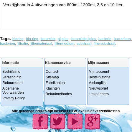
Verkrijgbaar in 4 uitvoeringen van 600ml, 1200ml, 2,5 en 10 liter.
Tags:
,
,
,
,
,
,
,
bioring
bio-ring
keramiek
pijpjes
keramiekpijpjes
bacterie
bacterieen
,
,
,
,
,
,
bacterien
filtratie
filtermateriaal
filtermedium
substraat
filtersubstraat
Informatie
Klantenservice
Mijn account
Bedrijfsinfo
Contact
Mijn account
Verzendinfo
Sitemap
Bestelhistorie
Retourneren
Fabrikanten
Verlanglijst
Algemene
Klachten
Nieuwsbrief
Voorwaarden
Betaalmethodes
Linkpartners
Privacy Policy
Alle getoonde prijzen zijn inclusief BTW, exclusief verzendkosten.