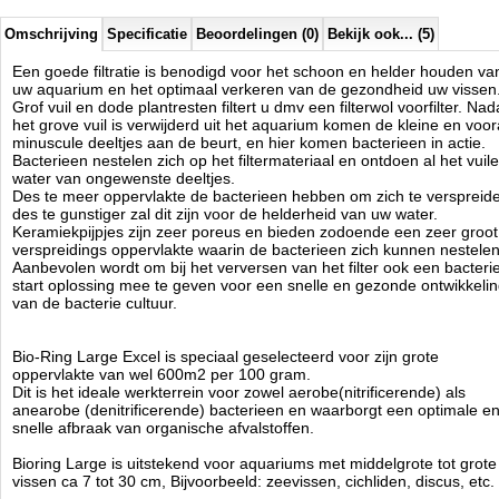
Omschrijving
Specificatie
Beoordelingen (0)
Bekijk ook... (5)
Een goede filtratie is benodigd voor het schoon en helder houden va
uw aquarium en het optimaal verkeren van de gezondheid uw vissen
Grof vuil en dode plantresten filtert u dmv een filterwol voorfilter. Nad
het grove vuil is verwijderd uit het aquarium komen de kleine en voor
minuscule deeltjes aan de beurt, en hier komen bacterieen in actie.
Bacterieen nestelen zich op het filtermateriaal en ontdoen al het vuile
water van ongewenste deeltjes.
Des te meer oppervlakte de bacterieen hebben om zich te verspreid
des te gunstiger zal dit zijn voor de helderheid van uw water.
Keramiekpijpjes zijn zeer poreus en bieden zodoende een zeer groot
verspreidings oppervlakte waarin de bacterieen zich kunnen nestelen
Aanbevolen wordt om bij het verversen van het filter ook een bacteri
start oplossing mee te geven voor een snelle en gezonde ontwikkeli
van de bacterie cultuur.
Bio-Ring Large Excel is speciaal geselecteerd voor zijn grote
oppervlakte van wel 600m2 per 100 gram.
Dit is het ideale werkterrein voor zowel aerobe(nitrificerende) als
anearobe (denitrificerende) bacterieen en waarborgt een optimale e
snelle afbraak van organische afvalstoffen.
Bioring Large is uitstekend voor aquariums met middelgrote tot grote
vissen ca 7 tot 30 cm, Bijvoorbeeld: zeevissen, cichliden, discus, etc.