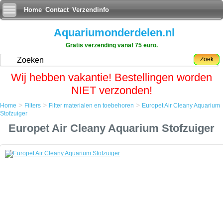
Home
Contact
Verzendinfo
Aquariumonderdelen.nl
Gratis verzending vanaf 75 euro.
Zoek
Wij hebben vakantie! Bestellingen worden
NIET verzonden!
>
>
>
Home
Filters
Filter materialen en toebehoren
Europet Air Cleany Aquarium
Home
Stofzuiger
Filters
Europet Air Cleany Aquarium Stofzuiger
Filter materialen en toebehoren
Europet Air Cleany Aquarium Stofzuiger
Europet Air Cleany Aquarium Stofzuiger
Nooit meer een vies aquarium of opstuifend vuil als uw vissen voorbij
zwemmen.
Met de aquarium stofzuiger zuigt u met gemak alle dode plant en
voedselresten van de bodem en uit het water.
Door middel van het handige vuilnis opvangzakje kunt u met gemak
het afval uit het aquarium verwijderen.