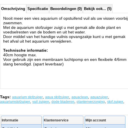
Omschrijving
Specificatie
Beoordelingen (0)
Bekijk ook... (5)
Nooit meer een vies aquarium of opstuifend vuil als uw vissen voorbij
zwemmen.
Met de aquarium stofzuiger zuigt u met gemak alle dode plant en
voedselresten van de bodem en uit het water.
Door middel van het handige vuilnis opvangzakje kunt u met gemak
het afval uit het aquarium verwijderen.
Technische informatie:
40cm hoogte max.
Voor gebruik zijn een membraam luchtpomp en een flexibele 4/6mm
slang benodigd. (apart leverbaar)
Tags:
,
,
,
,
aquarium stofzuiger
aqua stofzuiger
aquaclean
aquazuiger
,
,
,
,
,
aquariumstofzuiger
vuil zuigen
dode bladeren
plantenverzorging
stof zuiger
Informatie
Klantenservice
Mijn account