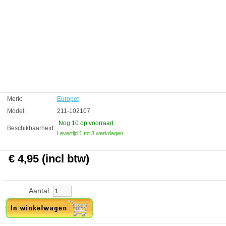
Technische informatie:
40cm hoogte max.
Voor gebruik zijn een membraam luchtpomp en een flexibele 4/6mm
slang benodigd. (apart leverbaar)
Europet
Manufactured by:
Europet
Model:
211-102107
Product ID:
4047059102107
4.9
172
4.95
4.95
2026-08-22
10
Available from:
Aquariumonderdelen.nl
Merk:
Europet
New
Model:
211-102107
Nog 10
op voorraad
Beschikbaarheid:
Levertijd 1 tot 3 werkdagen
€ 4,95 (incl btw)
Aantal: