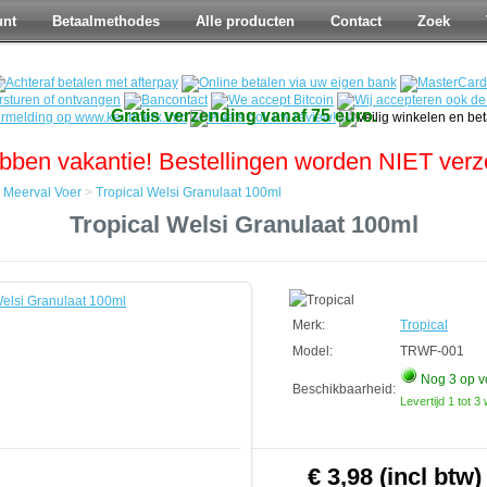
unt
Betaalmethodes
Alle producten
Contact
Zoek
Gratis verzending vanaf 75 euro.
bben vakantie! Bestellingen worden NIET ver
>
Meerval Voer
>
Tropical Welsi Granulaat 100ml
Tropical Welsi Granulaat 100ml
Merk:
Tropical
Model:
TRWF-001
Nog 3
op v
Beschikbaarheid:
Levertijd 1 tot 
€ 3,98 (incl btw)