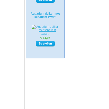
Aquarium duiker met
schatkist zwart.
€ 14,96