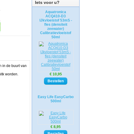
Iets voor u?
Aquatronica
ACQ410-D3
IJkvloeistof 53mS -
fles (densiteit
zeewater)
Calibratievloeistof
50ml
n in de buurt van
itk worden.
€ 10,95
Easy Life EasyCarbo
500ml
€ 8,95