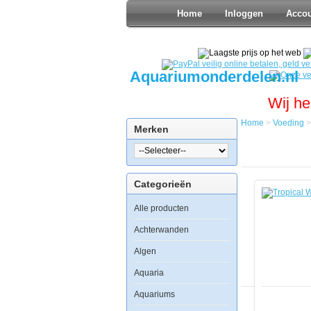
Home
Inloggen
Acco
Aquariumonderdelen.nl
Wij he
Home
>
Voeding
Merken
Home
Voeding
Meerval
Voer
Categorieën
Tropical
Welsi
Alle producten
Granulaat
100ml
Achterwanden
Algen
Aquaria
Tropical
Aquariums
Welsi
Granulaat