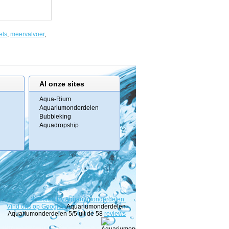
els
,
meervalvoer
,
Al onze sites
Aqua-Rium
Aquariumonderdelen
Bubbleking
Aquadropship
Powered
By
Aquariumonderdelen.
Vind ons op Google+
Aquariumonderdelen
Aquariumonderdelen
5
/5 uit de
58
reviews