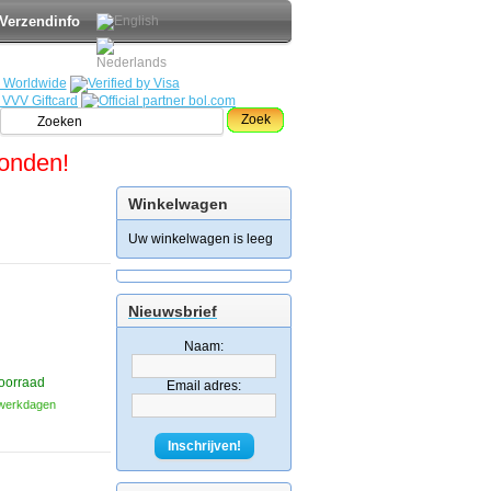
Verzendinfo
Zoek
zonden!
Winkelwagen
Uw winkelwagen is leeg
Nieuwsbrief
Naam:
oorraad
Email adres:
3 werkdagen
Inschrijven!