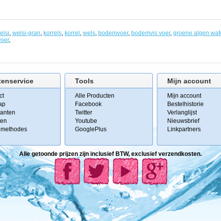
elsi
,
welsi-gran
,
korrels
,
korrel
,
wels
,
bodemvoer
,
bodemvis voer
,
groene algen waf
voer
,
tenservice
Tools
Mijn account
ct
Alle Producten
Mijn account
ap
Facebook
Bestelhistorie
kanten
Twitter
Verlanglijst
ten
Youtube
Nieuwsbrief
lmethodes
GooglePlus
Linkpartners
Alle getoonde prijzen zijn inclusief BTW, exclusief verzendkosten.