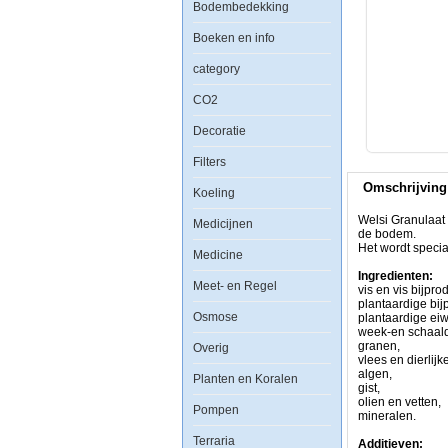
Bodembedekking
100ml
Boeken en info
category
Welsi
CO2
Granulaat
is
Decoratie
een
multi-
Filters
ingredient
in
Omschrijving
de
Koeling
vorm
van
Welsi Granulaat 
Medicijnen
korrels
de bodem.
voor
Het wordt speci
Medicine
aquarium
vissen
Ingredienten:
Meet- en Regel
die
vis en vis bijpro
zich
plantaardige bij
Osmose
voeden
plantaardige eiw
in
week-en schaal
de
granen,
Overig
buurt
vlees en dierlijk
van
algen,
Planten en Koralen
de
gist,
bodem.
olien en vetten,
Pompen
Het
mineralen.
wordt
Terraria
speciaal
Additieven: