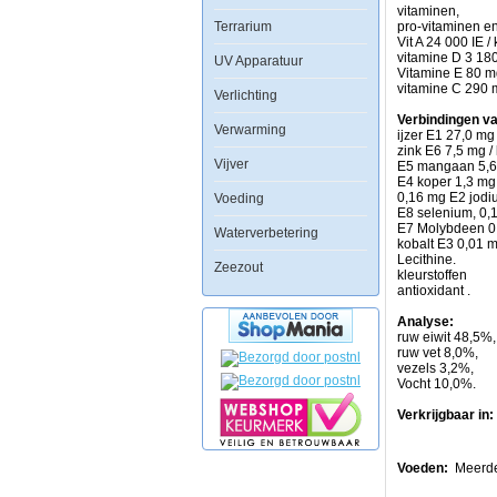
aanbevolen
vitaminen,
Terrarium
voor
pro-vitaminen en
meervallen
Vit A 24 000 IE /
maar
vitamine D 3 180
UV Apparatuur
kan
Vitamine E 80 m
ook
vitamine C 290 
Verlichting
voor
alle
Verbindingen v
Verwarming
andere
ijzer E1 27,0 mg 
bodemvissen
zink E6 7,5 mg /
Vijver
gebruitk
E5 mangaan 5,6 
worden.
E4 koper 1,3 mg 
0,16 mg E2 jodi
Voeding
Ingredienten:
E8 selenium, 0,1
vis
E7 Molybdeen 0.
Waterverbetering
en
kobalt E3 0,01 m
vis
Lecithine.
Zeezout
bijproducten,
kleurstoffen
plantaardige
antioxidant .
bijproducten,
plantaardige
Analyse:
eiwitextracten,
ruw eiwit 48,5%
week-
ruw vet 8,0%,
en
vezels 3,2%,
schaaldieren,
Vocht 10,0%.
granen,
vlees
Verkrijgbaar in:
en
dierlijke
bijproducten,
Voeden:
M
eerde
algen,
gist,