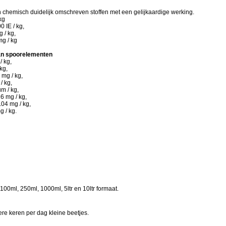
 chemisch duidelijk omschreven stoffen met een gelijkaardige werking.
 kg
0 IE / kg,
g / kg,
mg / kg
an spoorelementen
/ kg,
 kg,
mg / kg,
/ kg,
um / kg,
6 mg / kg,
04 mg / kg,
g / kg.
,
100ml, 250ml, 1000ml, 5ltr en 10ltr formaat.
re keren per dag kleine beetjes.