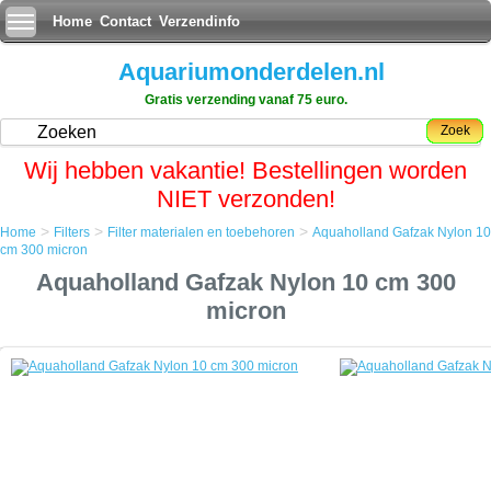
Home
Contact
Verzendinfo
Aquariumonderdelen.nl
Gratis verzending vanaf 75 euro.
Zoek
Wij hebben vakantie! Bestellingen worden
NIET verzonden!
>
>
>
Home
Filters
Filter materialen en toebehoren
Aquaholland Gafzak Nylon 10
Home
cm 300 micron
Filters
Aquaholland Gafzak Nylon 10 cm 300
Filter materialen en toebehoren
Aquaholland Gafzak Nylon 10 cm 300 micron
micron
Aquaholland Gafzak Nylon 10 cm 300 micron
Een Gafzak is een filtratiezak bestaande uit diverse lagen druk geperst
waterdoorlatend vezelmateriaal.
Van origine werd de Gafzak alleen industrieel gebruikt en behorend
eigenlijk te werken in een gesloten drukfilter.
Maar door zijn fijnmazigheid kwam de aquariumwereld al gauw op het
idee om ze drukloos te gebruiken vanwege het zeer fijne