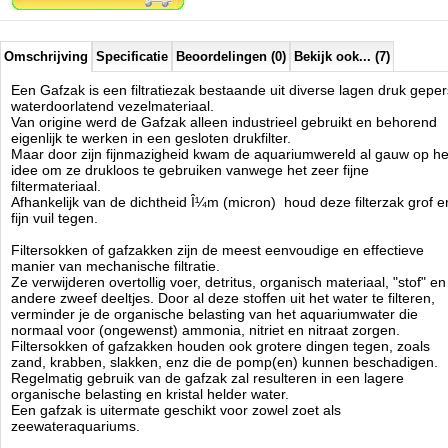
Omschrijving
Specificatie
Beoordelingen (0)
Bekijk ook... (7)
Een Gafzak is een filtratiezak bestaande uit diverse lagen druk geper
waterdoorlatend vezelmateriaal.
Van origine werd de Gafzak alleen industrieel gebruikt en behorend
eigenlijk te werken in een gesloten drukfilter.
Maar door zijn fijnmazigheid kwam de aquariumwereld al gauw op he
idee om ze drukloos te gebruiken vanwege het zeer fijne
filtermateriaal.
Afhankelijk van de dichtheid Î¼m (micron) houd deze filterzak grof e
fijn vuil tegen.
Filtersokken of gafzakken zijn de meest eenvoudige en effectieve
manier van mechanische filtratie.
Ze verwijderen overtollig voer, detritus, organisch materiaal, "stof" en
andere zweef deeltjes. Door al deze stoffen uit het water te filteren,
verminder je de organische belasting van het aquariumwater die
normaal voor (ongewenst) ammonia, nitriet en nitraat zorgen.
Filtersokken of gafzakken houden ook grotere dingen tegen, zoals
zand, krabben, slakken, enz die de pomp(en) kunnen beschadigen.
Regelmatig gebruik van de gafzak zal resulteren in een lagere
organische belasting en kristal helder water.
Een gafzak is uitermate geschikt voor zowel zoet als
zeewateraquariums.