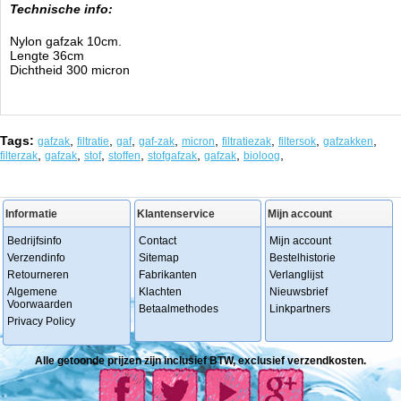
Technische info:
Nylon gafzak 10cm.
Lengte 36cm
Dichtheid 300 micron
Tags:
,
,
,
,
,
,
,
,
gafzak
filtratie
gaf
gaf-zak
micron
filtratiezak
filtersok
gafzakken
,
,
,
,
,
,
,
filterzak
gafzak
stof
stoffen
stofgafzak
gafzak
bioloog
Informatie
Klantenservice
Mijn account
Bedrijfsinfo
Contact
Mijn account
Verzendinfo
Sitemap
Bestelhistorie
Retourneren
Fabrikanten
Verlanglijst
Algemene
Klachten
Nieuwsbrief
Voorwaarden
Betaalmethodes
Linkpartners
Privacy Policy
Alle getoonde prijzen zijn inclusief BTW, exclusief verzendkosten.