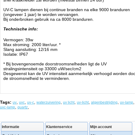
snel kraakhelder zal worden (meestal binnen 24 uur)
UV-C lampen dienen bij continue branden na elke 9000 branduren
(ongeveer 1 jaar) te worden vervangen.
Bij onderbroken gebruik na ca 8000 branduren.
Technische info:
Vermogen: 39w
Max stroming: 2000 liter/uur. *
Slang aansluiting: 12/16 mm
Isolatie: IP67
* Bij bovengenoemde doorstroomsnelheden ligt de UV
stralingsintensiteit op 33000 uW/sec/cm2
Desgewenst kan de UV intensiteit aanmerkelijk verhoogd worden do
de stroomsnelheid te verminderen.
Tags:
,
,
,
,
,
,
,
,
uv
uvc
uv-c
waterzuivering
uv licht
uv-licht
algenbestrijding
uv-lamp
,
,
uvc-lamp
quartz
Informatie
Klantenservice
Mijn account