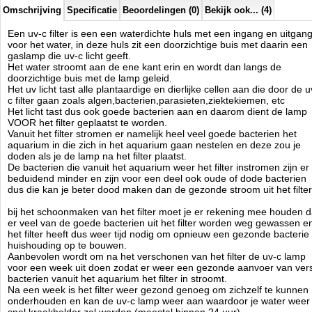
Omschrijving
Specificatie
Beoordelingen (0)
Bekijk ook... (4)
* Bij bovengenoemde doorstroomsnelheden ligt de UV
stralingsintensiteit op 33000 uW/sec/cm2
Een uv-c filter is een een waterdichte huls met een ingang en uitgan
Desgewenst kan de UV intensiteit aanmerkelijk verhoogd worden door
voor het water, in deze huls zit een doorzichtige buis met daarin een
de stroomsnelheid te verminderen.
gaslamp die uv-c licht geeft.
Aquaholland
Het water stroomt aan de ene kant erin en wordt dan langs de
Manufactured by:
Aquaholland
doorzichtige buis met de lamp geleid.
Model:
UV-100322
Het uv licht tast alle plantaardige en dierlijke cellen aan die door de u
Product ID:
c filter gaan zoals algen,bacterien,parasieten,ziektekiemen, etc
4.8
224
164.95
164.95
2026-08-20
Available from:
Aquariumonderdelen.nl
Het licht tast dus ook goede bacterien aan en daarom dient de lamp
Pre-Order
New
VOOR het filter geplaatst te worden.
Vanuit het filter stromen er namelijk heel veel goede bacterien het
aquarium in die zich in het aquarium gaan nestelen en deze zou je
doden als je de lamp na het filter plaatst.
De bacterien die vanuit het aquarium weer het filter instromen zijn er
beduidend minder en zijn voor een deel ook oude of dode bacterien
dus die kan je beter dood maken dan de gezonde stroom uit het filter
bij het schoonmaken van het filter moet je er rekening mee houden d
er veel van de goede bacterien uit het filter worden weg gewassen e
het filter heeft dus weer tijd nodig om opnieuw een gezonde bacterie
huishouding op te bouwen.
Aanbevolen wordt om na het verschonen van het filter de uv-c lamp
voor een week uit doen zodat er weer een gezonde aanvoer van ver
bacterien vanuit het aquarium het filter in stroomt.
Na een week is het filter weer gezond genoeg om zichzelf te kunnen
onderhouden en kan de uv-c lamp weer aan waardoor je water weer