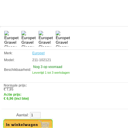
Technische informatie:
Gravel Cleany-M diameter 4mm lengte 36,5cm
Inclusief 2 meter slang en terugslagventiel voor eenvoudig gebruik
Zuigmond 9 x 2.5 cm
Europet
Manufactured by:
Europet
Model:
211-102121
Product ID:
4047059102121
Merk:
Europet
3.7
138
6.96
6.96
2026-08-15
3
New
Available from:
Aquariumonderdelen.nl
Model:
211-102121
Nog 3
op voorraad
Beschikbaarheid:
Levertijd 1 tot 3 werkdagen
Normale prijs:
€ 7,95
Actie prijs:
€ 6,96 (incl btw)
Aantal: