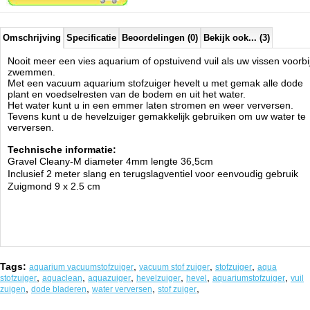
Omschrijving
Specificatie
Beoordelingen (0)
Bekijk ook... (3)
Nooit meer een vies aquarium of opstuivend vuil als uw vissen voorbi
zwemmen.
Met een vacuum aquarium stofzuiger hevelt u met gemak alle dode
plant en voedselresten van de bodem en uit het water.
Het water kunt u in een emmer laten stromen en weer verversen.
Tevens kunt u de hevelzuiger gemakkelijk gebruiken om uw water te
verversen.
Technische informatie:
Gravel Cleany-M diameter 4mm lengte 36,5cm
Inclusief 2 meter slang en terugslagventiel voor eenvoudig gebruik
Zuigmond 9 x 2.5 cm
Tags:
,
,
,
aquarium vacuumstofzuiger
vacuum stof zuiger
stofzuiger
aqua
,
,
,
,
,
,
stofzuiger
aquaclean
aquazuiger
hevelzuiger
hevel
aquariumstofzuiger
vuil
,
,
,
,
zuigen
dode bladeren
water verversen
stof zuiger