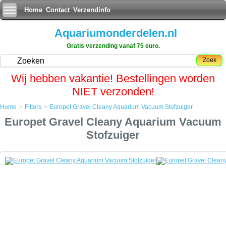
Home
Contact
Verzendinfo
Aquariumonderdelen.nl
Gratis verzending vanaf 75 euro.
Zoek
Wij hebben vakantie! Bestellingen worden
NIET verzonden!
>
>
Home
Filters
Europet Gravel Cleany Aquarium Vacuum Stofzuiger
Home
Europet Gravel Cleany Aquarium Vacuum
Filters
Europet Gravel Cleany Aquarium Vacuum Stofzuiger
Stofzuiger
Europet Gravel Cleany Aquarium Vacuum Stofzuiger
Nooit meer een vies aquarium of opstuivend vuil als uw vissen voorbij
zwemmen.
Met een vacuum aquarium stofzuiger hevelt u met gemak alle dode
plant en voedselresten van de bodem en uit het water.
Het water kunt u in een emmer laten stromen en weer verversen.
Tevens kunt u de hevelzuiger gemakkelijk gebruiken om uw water te
verversen.