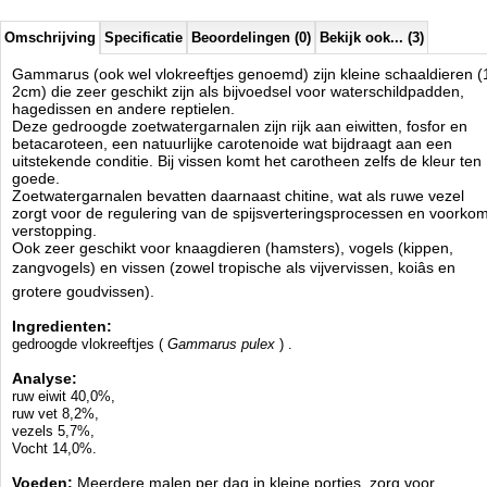
Omschrijving
Specificatie
Beoordelingen (0)
Bekijk ook... (3)
Gammarus (ook wel vlokreeftjes genoemd) zijn kleine schaaldieren (
2cm) die zeer geschikt zijn als bijvoedsel voor waterschildpadden,
hagedissen en andere reptielen.
Deze gedroogde zoetwatergarnalen zijn rijk aan eiwitten, fosfor en
betacaroteen, een natuurlijke carotenoide wat bijdraagt aan een
uitstekende conditie. Bij vissen komt het carotheen zelfs de kleur ten
goede.
Zoetwatergarnalen bevatten daarnaast chitine, wat als ruwe vezel
zorgt voor de regulering van de spijsverteringsprocessen en voorkom
verstopping.
Ook zeer geschikt voor knaagdieren (hamsters), vogels (kippen,
zangvogels) en vissen (zowel tropische als vijvervissen, koiâs en
grotere goudvissen).
Ingredienten:
gedroogde vlokreeftjes (
Gammarus pulex
)
.
Analyse:
ruw eiwit 40,0%,
ruw vet 8,2%,
vezels 5,7%,
Vocht 14,0%.
Voeden:
Meerdere malen per dag in kleine porties, zorg voor