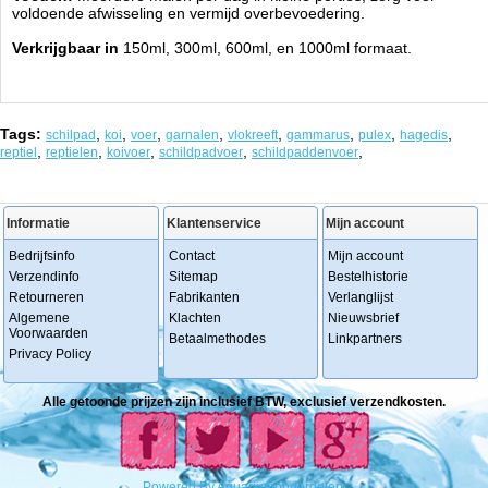
voldoende afwisseling en vermijd overbevoedering.
Verkrijgbaar in
150ml, 300ml, 600ml, en 1000ml formaat.
Tags:
,
,
,
,
,
,
,
,
schilpad
koi
voer
garnalen
vlokreeft
gammarus
pulex
hagedis
,
,
,
,
,
reptiel
reptielen
koivoer
schildpadvoer
schildpaddenvoer
Informatie
Klantenservice
Mijn account
Bedrijfsinfo
Contact
Mijn account
Verzendinfo
Sitemap
Bestelhistorie
Retourneren
Fabrikanten
Verlanglijst
Algemene
Klachten
Nieuwsbrief
Voorwaarden
Betaalmethodes
Linkpartners
Privacy Policy
Alle getoonde prijzen zijn inclusief BTW, exclusief verzendkosten.
Powered
By
Aquariumonderdelen.