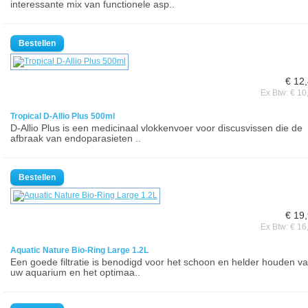
interessante mix van functionele asp..
€ 12
Ex Btw: € 10
Tropical D-Allio Plus 500ml
D-Allio Plus is een medicinaal vlokkenvoer voor discusvissen die de
afbraak van endoparasieten ..
€ 19
Ex Btw: € 16
Aquatic Nature Bio-Ring Large 1.2L
Een goede filtratie is benodigd voor het schoon en helder houden v
uw aquarium en het optimaa..