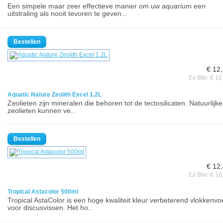
Een simpele maar zeer effectieve manier om uw aquarium een
uitstraling als nooit tevoren te geven...
€ 12
Ex Btw: € 10
Aquatic Nature Zeolith Excel 1.2L
Zeolieten zijn mineralen die behoren tot de tectosilicaten. Natuurlijke
zeolieten kunnen ve..
€ 12
Ex Btw: € 10
Tropical Astacolor 500ml
Tropical AstaColor is een hoge kwaliteit kleur verbeterend vlokkenvo
voor discusvissen. Het ho..