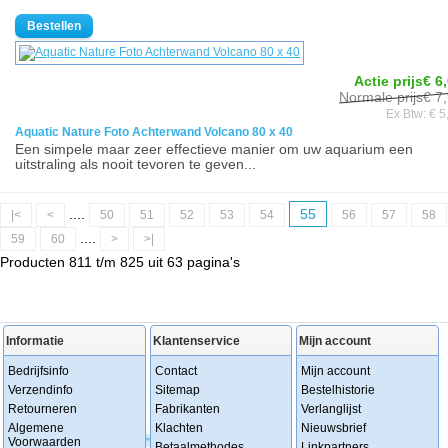
Actie prijs€ 6
Normale prijs€ 7
Ex Btw: € 5
Aquatic Nature Foto Achterwand Volcano 80 x 40
Een simpele maar zeer effectieve manier om uw aquarium een
uitstraling als nooit tevoren te geven...
....
55
|<
<
50
51
52
53
54
56
57
58
....
59
60
>
>|
Producten 811 t/m 825 uit 63 pagina's
Informatie
Klantenservice
Mijn account
Bedrijfsinfo
Contact
Mijn account
Verzendinfo
Sitemap
Bestelhistorie
Retourneren
Fabrikanten
Verlanglijst
Algemene
Klachten
Nieuwsbrief
Voorwaarden
Betaalmethodes
Linkpartners