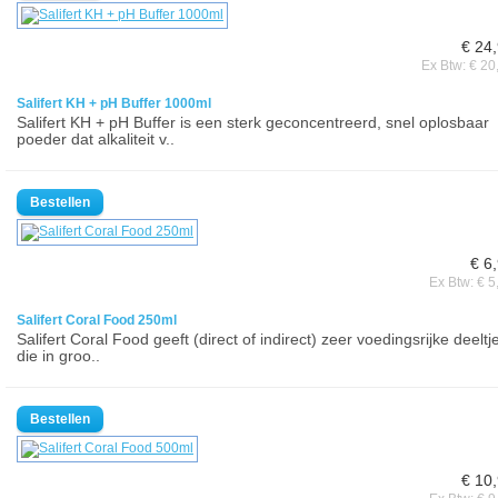
€ 24
Ex Btw: € 20
Salifert KH + pH Buffer 1000ml
Salifert KH + pH Buffer is een sterk geconcentreerd, snel oplosbaar
poeder dat alkaliteit v..
€ 6
Ex Btw: € 5
Salifert Coral Food 250ml
Salifert Coral Food geeft (direct of indirect) zeer voedingsrijke deeltj
die in groo..
€ 10