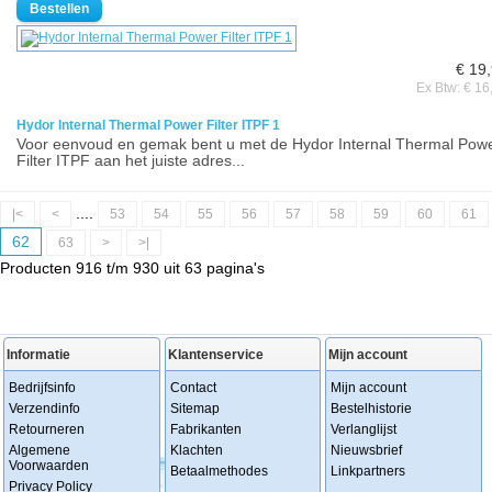
€ 19
Ex Btw: € 16
Hydor Internal Thermal Power Filter ITPF 1
Voor eenvoud en gemak bent u met de Hydor Internal Thermal Pow
Filter ITPF aan het juiste adres...
....
|<
<
53
54
55
56
57
58
59
60
61
62
63
>
>|
Producten 916 t/m 930 uit 63 pagina's
Informatie
Klantenservice
Mijn account
Bedrijfsinfo
Contact
Mijn account
Verzendinfo
Sitemap
Bestelhistorie
Retourneren
Fabrikanten
Verlanglijst
Algemene
Klachten
Nieuwsbrief
Voorwaarden
Betaalmethodes
Linkpartners
Privacy Policy