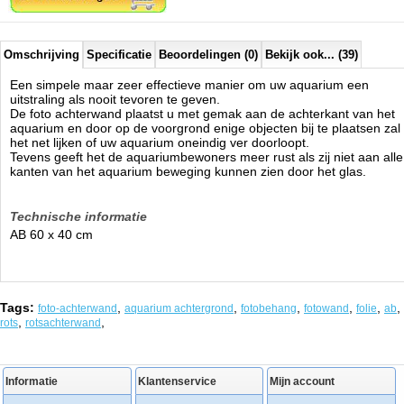
Omschrijving
Specificatie
Beoordelingen (0)
Bekijk ook... (39)
Een simpele maar zeer effectieve manier om uw aquarium een
uitstraling als nooit tevoren te geven.
De foto achterwand plaatst u met gemak aan de achterkant van het
aquarium en door op de voorgrond enige objecten bij te plaatsen zal
het net lijken of uw aquarium oneindig ver doorloopt.
Tevens geeft het de aquariumbewoners meer rust als zij niet aan alle
kanten van het aquarium beweging kunnen zien door het glas.
Technische informatie
AB 60 x 40 cm
Tags:
,
,
,
,
,
,
foto-achterwand
aquarium achtergrond
fotobehang
fotowand
folie
ab
,
,
rots
rotsachterwand
Informatie
Klantenservice
Mijn account