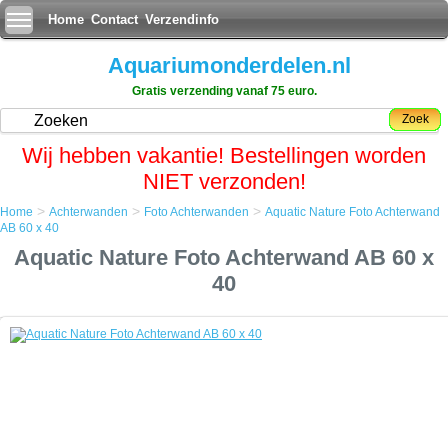
Home
Contact
Verzendinfo
Aquariumonderdelen.nl
Gratis verzending vanaf 75 euro.
Zoek
Wij hebben vakantie! Bestellingen worden
NIET verzonden!
>
>
>
Home
Achterwanden
Foto Achterwanden
Aquatic Nature Foto Achterwand
Home
AB 60 x 40
Achterwanden
Aquatic Nature Foto Achterwand AB 60 x
Foto Achterwanden
Aquatic Nature Foto Achterwand AB 60 x 40
40
Aquatic Nature Foto Achterwand AB 60 x 40
Een simpele maar zeer effectieve manier om uw aquarium een
uitstraling als nooit tevoren te geven.
De foto achterwand plaatst u met gemak aan de achterkant van het
aquarium en door op de voorgrond enige objecten bij te plaatsen zal
het net lijken of uw aquarium oneindig ver doorloopt.
Tevens geeft het de aquariumbewoners meer rust als zij niet aan alle