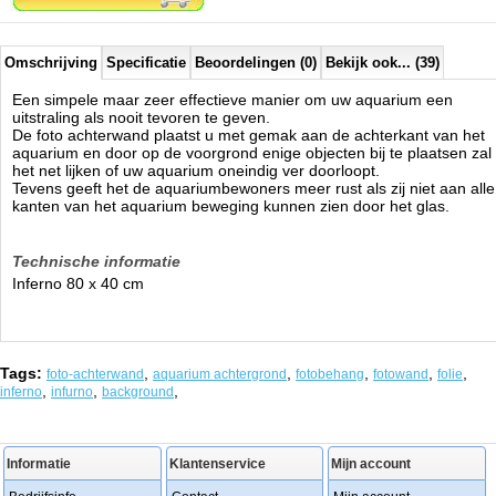
Omschrijving
Specificatie
Beoordelingen (0)
Bekijk ook... (39)
Een simpele maar zeer effectieve manier om uw aquarium een
uitstraling als nooit tevoren te geven.
De foto achterwand plaatst u met gemak aan de achterkant van het
aquarium en door op de voorgrond enige objecten bij te plaatsen zal
het net lijken of uw aquarium oneindig ver doorloopt.
Tevens geeft het de aquariumbewoners meer rust als zij niet aan alle
kanten van het aquarium beweging kunnen zien door het glas.
Technische informatie
Inferno 80 x 40 cm
Tags:
,
,
,
,
,
foto-achterwand
aquarium achtergrond
fotobehang
fotowand
folie
,
,
,
inferno
infurno
background
Informatie
Klantenservice
Mijn account