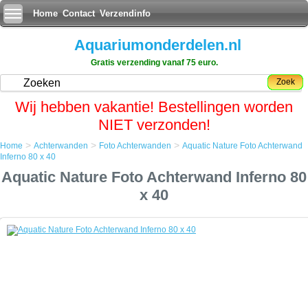
Home
Contact
Verzendinfo
Aquariumonderdelen.nl
Gratis verzending vanaf 75 euro.
Zoek
Wij hebben vakantie! Bestellingen worden
NIET verzonden!
>
>
>
Home
Achterwanden
Foto Achterwanden
Aquatic Nature Foto Achterwand
Home
Inferno 80 x 40
Achterwanden
Aquatic Nature Foto Achterwand Inferno 80
Foto Achterwanden
Aquatic Nature Foto Achterwand Inferno 80 x 40
x 40
Aquatic Nature Foto Achterwand Inferno 80 x 40
Een simpele maar zeer effectieve manier om uw aquarium een
uitstraling als nooit tevoren te geven.
De foto achterwand plaatst u met gemak aan de achterkant van het
aquarium en door op de voorgrond enige objecten bij te plaatsen zal
het net lijken of uw aquarium oneindig ver doorloopt.
Tevens geeft het de aquariumbewoners meer rust als zij niet aan alle