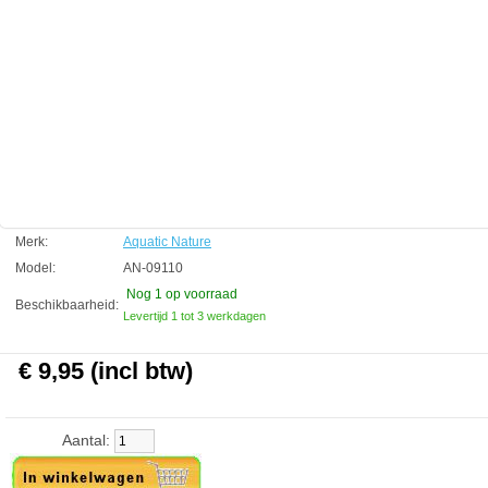
kanten van het aquarium beweging kunnen zien door het glas.
Technische informatie
Inferno 80 x 40 cm
Aquatic Nature
Manufactured by:
Aquatic Nature
Model:
AN-09110
Product ID:
5413946091103
4.6
287
9.95
9.95
2026-09-01
1
New
Available from:
Aquariumonderdelen.nl
Merk:
Aquatic Nature
Model:
AN-09110
Nog 1
op voorraad
Beschikbaarheid:
Levertijd 1 tot 3 werkdagen
€ 9,95 (incl btw)
Aantal: