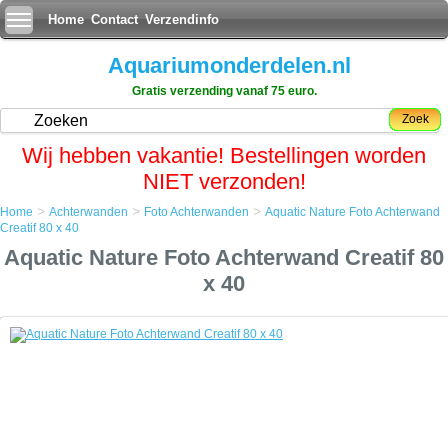
Home
Contact
Verzendinfo
Aquariumonderdelen.nl
Gratis verzending vanaf 75 euro.
Zoek
Wij hebben vakantie! Bestellingen worden
NIET verzonden!
>
>
>
Home
Achterwanden
Foto Achterwanden
Aquatic Nature Foto Achterwand
Home
Creatif 80 x 40
Achterwanden
Aquatic Nature Foto Achterwand Creatif 80
Foto Achterwanden
Aquatic Nature Foto Achterwand Creatif 80 x 40
x 40
Aquatic Nature Foto Achterwand Creatif 80 x 40
Een simpele maar zeer effectieve manier om uw aquarium een
uitstraling als nooit tevoren te geven.
De foto achterwand plaatst u met gemak aan de achterkant van het
aquarium en door op de voorgrond enige objecten bij te plaatsen zal
het net lijken of uw aquarium oneindig ver doorloopt.
Tevens geeft het de aquariumbewoners meer rust als zij niet aan alle