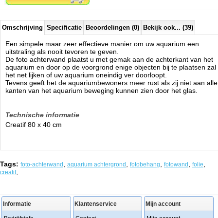
Omschrijving
Specificatie
Beoordelingen (0)
Bekijk ook... (39)
Een simpele maar zeer effectieve manier om uw aquarium een
uitstraling als nooit tevoren te geven.
De foto achterwand plaatst u met gemak aan de achterkant van het
aquarium en door op de voorgrond enige objecten bij te plaatsen zal
het net lijken of uw aquarium oneindig ver doorloopt.
Tevens geeft het de aquariumbewoners meer rust als zij niet aan alle
kanten van het aquarium beweging kunnen zien door het glas.
Technische informatie
Creatif 80 x 40 cm
Tags:
,
,
,
,
,
foto-achterwand
aquarium achtergrond
fotobehang
fotowand
folie
,
creatif
Informatie
Klantenservice
Mijn account