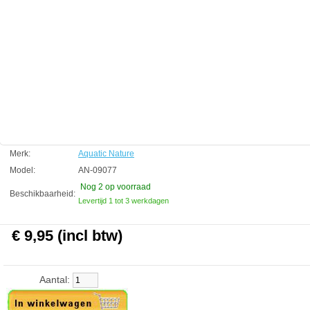
kanten van het aquarium beweging kunnen zien door het glas.
Technische informatie
Creatif 80 x 40 cm
Aquatic Nature
Manufactured by:
Aquatic Nature
Model:
AN-09077
Product ID:
5413946090779
4.9
129
9.95
9.95
2026-08-19
2
New
Available from:
Aquariumonderdelen.nl
Merk:
Aquatic Nature
Model:
AN-09077
Nog 2
op voorraad
Beschikbaarheid:
Levertijd 1 tot 3 werkdagen
€ 9,95 (incl btw)
Aantal: