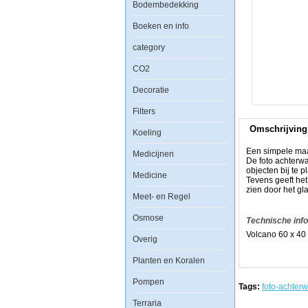
Bodembedekking
Aquatic
Boeken en info
Nature
Foto
category
Achterwand
Volcano
CO2
60
x
Decoratie
40
Filters
Omschrijving
Koeling
Een simpele maar
Medicijnen
Een
De foto achterw
simpele
objecten bij te p
Medicine
maar
Tevens geeft he
zeer
zien door het gla
Meet- en Regel
effectieve
manier
om
Osmose
Technische inf
uw
Volcano 60 x 40
aquarium
Overig
een
uitstraling
Planten en Koralen
als
nooit
Pompen
tevoren
Tags:
foto-achter
te
geven.
Terraria