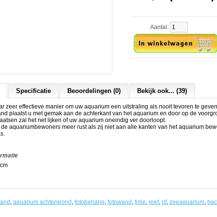
Aantal:
Specificatie
Beoordelingen (0)
Bekijk ook... (39)
 zeer effectieve manier om uw aquarium een uitstraling als nooit tevoren te geven
and plaatst u met gemak aan de achterkant van het aquarium en door op de voorgr
laatsen zal het net lijken of uw aquarium oneindig ver doorloopt.
t de aquariumbewoners meer rust als zij niet aan alle kanten van het aquarium b
s.
ormatie
 cm
wand
,
aquarium achtergrond
,
fotobehang
,
fotowand
,
folie
,
reef
,
rif
,
zeeaquarium
,
bac