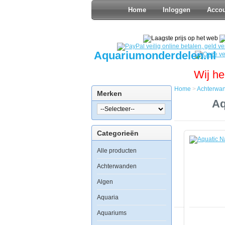
Home
Inloggen
Acco
Aquariumonderdelen.nl
Wij he
Home
>
Achterwa
Merken
Home
Aq
Achterwan
Foto
Achterwan
Categorieën
Aquatic
Nature
Alle producten
Foto
Achterwan
Volcano
Achterwanden
60
x
Algen
40
Aquaria
Aquariums