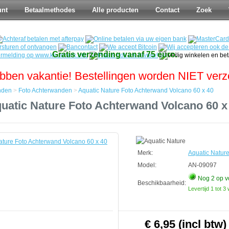
unt
Betaalmethodes
Alle producten
Contact
Zoek
Gratis verzending vanaf 75 euro.
bben vakantie! Bestellingen worden NIET ver
nden
>
Foto Achterwanden
>
Aquatic Nature Foto Achterwand Volcano 60 x 40
uatic Nature Foto Achterwand Volcano 60 x
den
den
Merk:
Aquatic Natur
d
Model:
AN-09097
Nog 2
op v
Beschikbaarheid:
Levertijd 1 tot 
€ 6,95 (incl btw)