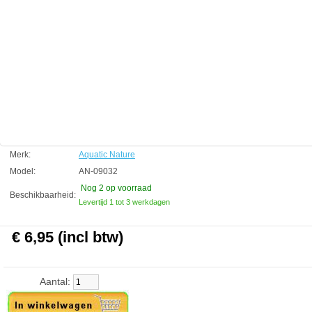
kanten van het aquarium beweging kunnen zien door het glas.
Technische informatie
BC 60 x 40 cm
Aquatic Nature
Manufactured by:
Aquatic Nature
Model:
AN-09032
Product ID:
5413946090328
3.7
199
6.95
6.95
2026-08-30
2
New
Available from:
Aquariumonderdelen.nl
Merk:
Aquatic Nature
Model:
AN-09032
Nog 2
op voorraad
Beschikbaarheid:
Levertijd 1 tot 3 werkdagen
€ 6,95 (incl btw)
Aantal: