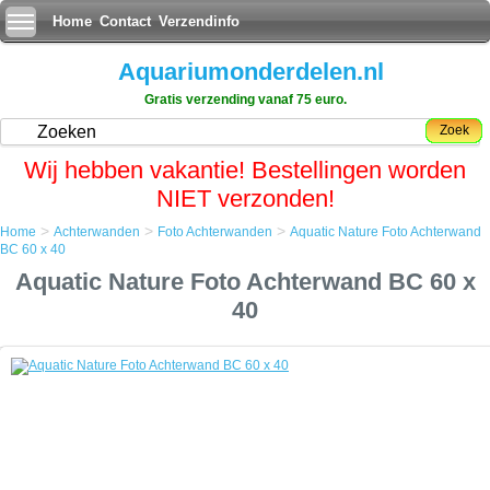
Home
Contact
Verzendinfo
Aquariumonderdelen.nl
Gratis verzending vanaf 75 euro.
Zoek
Wij hebben vakantie! Bestellingen worden
NIET verzonden!
>
>
>
Home
Achterwanden
Foto Achterwanden
Aquatic Nature Foto Achterwand
Home
BC 60 x 40
Achterwanden
Aquatic Nature Foto Achterwand BC 60 x
Foto Achterwanden
Aquatic Nature Foto Achterwand BC 60 x 40
40
Aquatic Nature Foto Achterwand BC 60 x 40
Een simpele maar zeer effectieve manier om uw aquarium een
uitstraling als nooit tevoren te geven.
De foto achterwand plaatst u met gemak aan de achterkant van het
aquarium en door op de voorgrond enige objecten bij te plaatsen zal
het net lijken of uw aquarium oneindig ver doorloopt.
Tevens geeft het de aquariumbewoners meer rust als zij niet aan alle