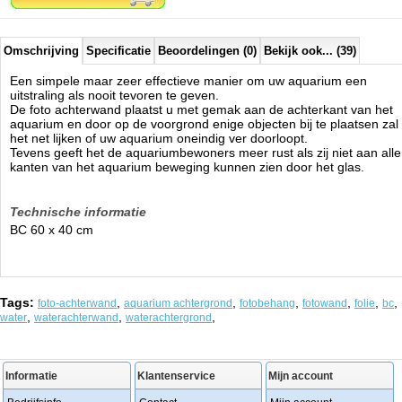
Omschrijving
Specificatie
Beoordelingen (0)
Bekijk ook... (39)
Een simpele maar zeer effectieve manier om uw aquarium een
uitstraling als nooit tevoren te geven.
De foto achterwand plaatst u met gemak aan de achterkant van het
aquarium en door op de voorgrond enige objecten bij te plaatsen zal
het net lijken of uw aquarium oneindig ver doorloopt.
Tevens geeft het de aquariumbewoners meer rust als zij niet aan alle
kanten van het aquarium beweging kunnen zien door het glas.
Technische informatie
BC 60 x 40 cm
Tags:
,
,
,
,
,
,
foto-achterwand
aquarium achtergrond
fotobehang
fotowand
folie
bc
,
,
,
water
waterachterwand
waterachtergrond
Informatie
Klantenservice
Mijn account