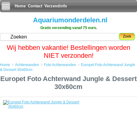
Home
Contact
Verzendinfo
Aquariumonderdelen.nl
Gratis verzending vanaf 75 euro.
Zoek
Wij hebben vakantie! Bestellingen worden
NIET verzonden!
>
>
>
Home
Achterwanden
Foto Achterwanden
Europet Foto Achterwand Jungle
Home
& Dessert 30x60cm
Achterwanden
Europet Foto Achterwand Jungle & Dessert
Foto Achterwanden
Europet Foto Achterwand Jungle & Dessert 30x60cm
30x60cm
Europet Foto Achterwand Jungle & Dessert 30x60cm
Een simpele maar zeer effectieve manier om uw aquarium een
uitstraling als nooit tevoren te geven.
De foto achterwand plaatst u met gemak aan de achterkant van het
aquarium en door op de voorgrond enige objecten bij te plaatsen zal
het net lijken of uw aquarium oneindig ver doorloopt.
Tevens geeft het de aquariumbewoners meer rust als zij niet aan alle